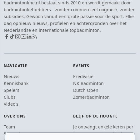
badmintonline.nl bestaat sinds 2010 en wordt gemaakt door
badmintonliefhebbers - zonder commercieel oogmerk, zonder
subsidies. Gewoon vanuit een grote passie voor de sport. Elke
dag opnieuw nieuws, profielen en achtergronden over het
Nederlandse en internationale topbadminton.
NAVIGATIE
EVENTS
Nieuws
Eredivisie
Kennisbank
NK Badminton
Spelers
Dutch Open
Clubs
Zomerbadminton
Video's
OVER ONS
BLIJF OP DE HOOGTE
Team
Je ontvangt enkele keren per
Supporters
jaar een e-mail met het