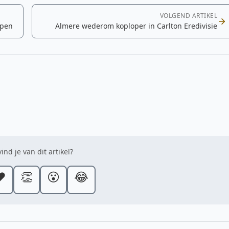
VOLGEND ARTIKEL
Open
Almere wederom koploper in Carlton Eredivisie
ind je van dit artikel?
️
👏
😮
😂