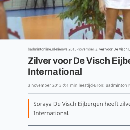
badmintonline.nl
nieuws
2013
november
Zilver voor De Visch
Zilver voor De Visch Ei
International
3 november 2013
·
1 min leestijd
·
Bron: Badminton 
Soraya De Visch Eijbergen heeft zil
International.