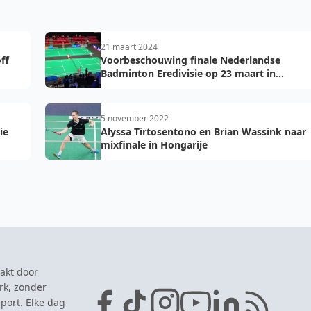
21 maart 2024
ff
Voorbeschouwing finale Nederlandse
Badminton Eredivisie op 23 maart in
Maaspoort Den Bosch
5 november 2022
ie
Alyssa Tirtosentono en Brian Wassink naar
mixfinale in Hongarije
akt door
rk, zonder
port. Elke dag