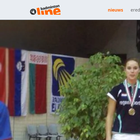
nieuws
ered