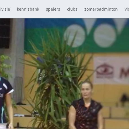
ivisie
kennisbank
spelers
clubs
zomerbadminton
vi