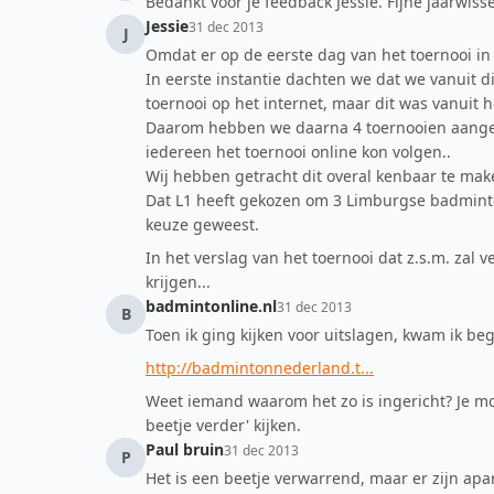
Bedankt voor je feedback Jessie. Fijne jaarwisse
Jessie
31 dec 2013
J
Omdat er op de eerste dag van het toernooi in
In eerste instantie dachten we dat we vanuit di
toernooi op het internet, maar dit was vanuit h
Daarom hebben we daarna 4 toernooien aangema
iedereen het toernooi online kon volgen..
Wij hebben getracht dit overal kenbaar te maken.
Dat L1 heeft gekozen om 3 Limburgse badmintonn
keuze geweest.
In het verslag van het toernooi dat z.s.m. zal
krijgen...
badmintonline.nl
31 dec 2013
B
Toen ik ging kijken voor uitslagen, kwam ik beg
http://badmintonnederland.t...
Weet iemand waarom het zo is ingericht? Je mo
beetje verder' kijken.
Paul bruin
31 dec 2013
P
Het is een beetje verwarrend, maar er zijn apa