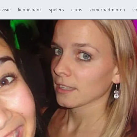
ivisie
kennisbank
spelers
clubs
zomerbadminton
vi