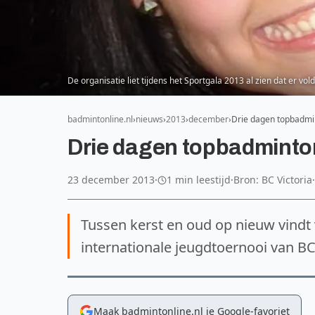
De organisatie liet tijdens het Sportgala 2013 al zien dat er vo
badmintonline.nl
nieuws
2013
december
Drie dagen topbadmi
Drie dagen topbadminto
23 december 2013
·
1 min leestijd
·
Bron: BC Victoria
·
Tussen kerst en oud op nieuw vindt 
internationale jeugdtoernooi van BC 
Maak badmintonline.nl je Google-favoriet