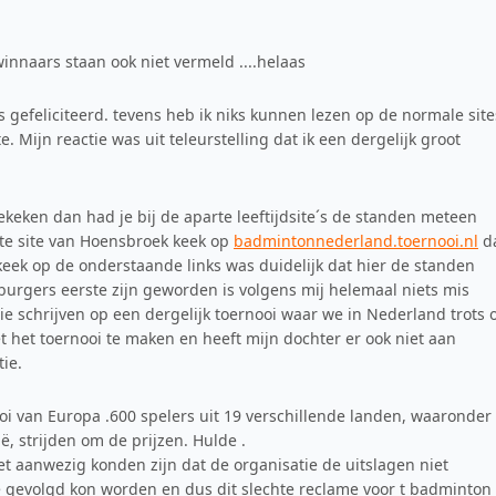
winnaars staan ook niet vermeld ....helaas
s gefeliciteerd. tevens heb ik niks kunnen lezen op de normale site
 Mijn reactie was uit teleurstelling dat ik een dergelijk groot
keken dan had je bij de aparte leeftijdsite´s de standen meteen
ste site van Hoensbroek keek op
badmintonnederland.toernooi.nl
d
 keek op de onderstaande links was duidelijk dat hier de standen
burgers eerste zijn geworden is volgens mij helemaal niets mis
e schrijven op een dergelijk toernooi waar we in Nederland trots 
 het toernooi te maken en heeft mijn dochter er ook niet aan
ie.
nooi van Europa .600 spelers uit 19 verschillende landen, waaronder
strijden om de prijzen. Hulde .
t aanwezig konden zijn dat de organisatie de uitslagen niet
ne gevolgd kon worden en dus dit slechte reclame voor t badminton 