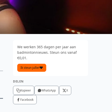
We werken 365 dagen per jaar aan
badmintonnieuws. Steun ons vanaf
€0,01.
Ik steun jullie!
DELEN
Kopieer
WhatsApp
X
Facebook