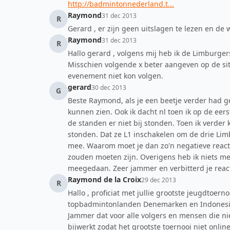
http://badmintonnederland.t...
Raymond
31 dec 2013
R
Gerard , er zijn geen uitslagen te lezen en de 
Raymond
31 dec 2013
R
Hallo gerard , volgens mij heb ik de Limburger
Misschien volgende x beter aangeven op de site.
evenement niet kon volgen.
gerard
30 dec 2013
G
Beste Raymond, als je een beetje verder had ge
kunnen zien. Ook ik dacht nl toen ik op de eer
de standen er niet bij stonden. Toen ik verder
stonden. Dat ze L1 inschakelen om de drie Lim
mee. Waarom moet je dan zo'n negatieve reacti
zouden moeten zijn. Overigens heb ik niets met
meegedaan. Zeer jammer en verbitterd je react
Raymond de la Croix
29 dec 2013
R
Hallo , proficiat met jullie grootste jeugdtoer
topbadmintonlanden Denemarken en Indonesië, 
Jammer dat voor alle volgers en mensen die nie
bijwerkt zodat het grootste toernooi niet onli