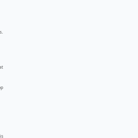
s.
at
op
is