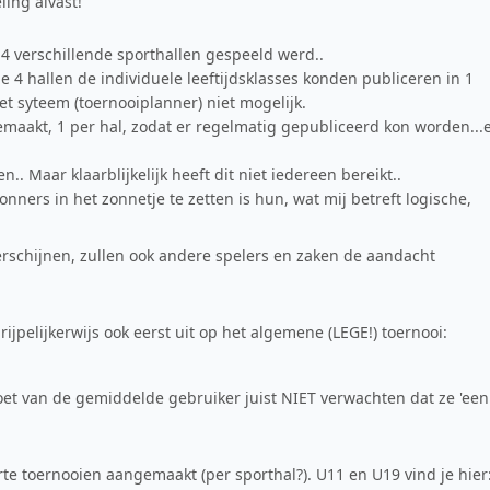
ling alvast!
 4 verschillende sporthallen gespeeld werd..
e 4 hallen de individuele leeftijdsklasses konden publiceren in 1
et syteem (toernooiplanner) niet mogelijk.
akt, 1 per hal, zodat er regelmatig gepubliceerd kon worden...
. Maar klaarblijkelijk heeft dit niet iedereen bereikt..
ers in het zonnetje te zetten is hun, wat mij betreft logische,
 verschijnen, zullen ook andere spelers en zaken de aandacht
rijpelijkerwijs ook eerst uit op het algemene (LEGE!) toernooi:
et van de gemiddelde gebruiker juist NIET verwachten dat ze 'een
rte toernooien aangemaakt (per sporthal?). U11 en U19 vind je hier