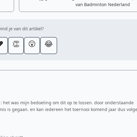
van Badminton Nederland
ind je van dit artikel?
️
👏
😮
😂
 : het was mijn bedoeling om dit op te lossen. door onderstaande
r mis is gegaan. en kan iedereen het toernooi komend jaar dus volg