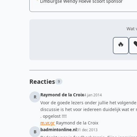
Limburgse Wendy Hoeve scoort sponsor
Wat v
🔥
❤
Reacties
9
Raymond de la Croix
4 jan 2014
R
Voor de goede lezers onder jullie het volgende
discussie is het voor iedereen duidelijk wat e
. opgelost !!!!
m.vr.gr
Raymond de la Croix
badmintonline.nl
31 dec 2013
B