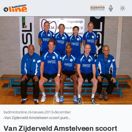
badmintonline.nl
nieuws
2013
december
Van Zijderveld Amstelveen scoort punt…
Van Zijderveld Amstelveen scoort