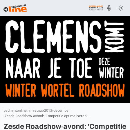
badmintonline.nl
nieuws
2013
december
Zesde Roadshow-avond: 'Competitie optimaliseren'…
Zesde Roadshow-avond: 'Competitie