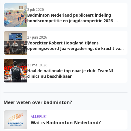
8 juli 2026
Badminton Nederland publiceert indeling
bondscompetitie en jeugdcompetitie 2026-
2027: voorkom fouten bij teamopgave
27 juni 2026
Voorzitter Robert Hoogland tijdens
openingswoord Jaarvergadering: de kracht van
vooruit
13 mei 2026
Haal de nationale top naar je club: TeamNL-
clinics nu beschikbaar
Meer weten over badminton?
ALLERLEI
Wat is Badminton Nederland?