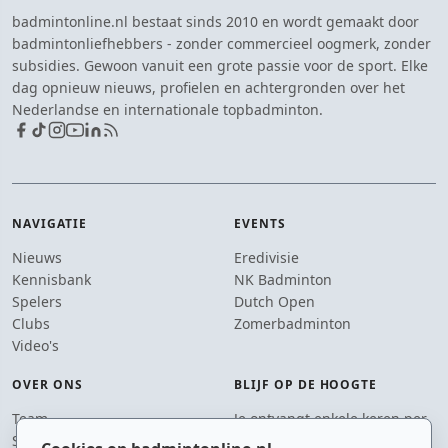
badmintonline.nl bestaat sinds 2010 en wordt gemaakt door
badmintonliefhebbers - zonder commercieel oogmerk, zonder
subsidies. Gewoon vanuit een grote passie voor de sport. Elke
dag opnieuw nieuws, profielen en achtergronden over het
Nederlandse en internationale topbadminton.
NAVIGATIE
EVENTS
Nieuws
Eredivisie
Kennisbank
NK Badminton
Spelers
Dutch Open
Clubs
Zomerbadminton
Video's
OVER ONS
BLIJF OP DE HOOGTE
Team
Je ontvangt enkele keren per
Supporters
jaar een e-mail met het