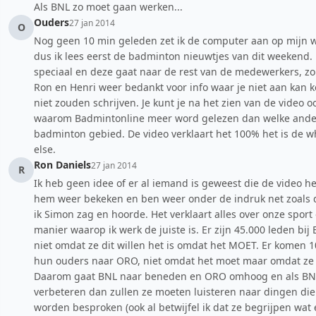
Als BNL zo moet gaan werken...
Ouders
27 jan 2014
O
Nog geen 10 min geleden zet ik de computer aan op mijn
dus ik lees eerst de badminton nieuwtjes van dit weekend. 
speciaal en deze gaat naar de rest van de medewerkers, zo
Ron en Henri weer bedankt voor info waar je niet aan kan k
niet zouden schrijven. Je kunt je na het zien van de video 
waarom Badmintonline meer word gelezen dan welke ander
badminton gebied. De video verklaart het 100% het is de 
else.
Ron Daniels
27 jan 2014
R
Ik heb geen idee of er al iemand is geweest die de video he
hem weer bekeken en ben weer onder de indruk net zoals d
ik Simon zag en hoorde. Het verklaart alles over onze sport
manier waarop ik werk de juiste is. Er zijn 45.000 leden bij
niet omdat ze dit willen het is omdat het MOET. Er komen 
hun ouders naar ORO, niet omdat het moet maar omdat ze
Daarom gaat BNL naar beneden en ORO omhoog en als BNL
verbeteren dan zullen ze moeten luisteren naar dingen die
worden besproken (ook al betwijfel ik dat ze begrijpen wat