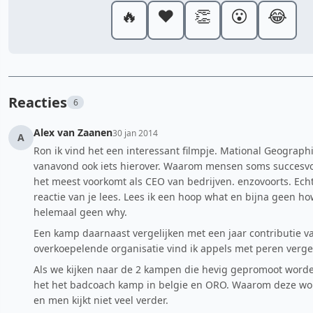
🔥
❤️
👏
😮
😂
Reacties
6
Alex van Zaanen
30 jan 2014
A
Ron ik vind het een interessant filmpje. Mational Geographi
vanavond ook iets hierover. Waarom mensen soms succesvo
het meest voorkomt als CEO van bedrijven. enzovoorts. Echt
reactie van je lees. Lees ik een hoop what en bijna geen how
helemaal geen why.
Een kamp daarnaast vergelijken met een jaar contributie v
overkoepelende organisatie vind ik appels met peren vergel
Als we kijken naar de 2 kampen die hevig gepromoot worde
het het badcoach kamp in belgie en ORO. Waarom deze w
en men kijkt niet veel verder.