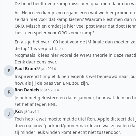
De bond heeft geen kamp misschien gaat men daar dan we
Als Henri een kamp zou organiseren wat we hier promote
ze dan niet voor dat kamp kiezen? Waarom kiest men dan n
ORO. Misschien omdat je hier veel post Maar dat doet Hen
kiest een speler voor ORO zomerkamp?
En als je het over 100 hebt voor de JM finale dan moeten z
de top11 is verplicht. ;-)
Nogmaals ik lees hier vooral de WHAT theorie in deze reac
Denk daar eens over.
Paul Bruin
28 jan 2014
P
Inspirerend filmpje! Ik ben eigenlijk wel benieuwd naar jo
how, als jij de baas van BNL zou zijn.
Ron Daniels
28 jan 2014
R
Je heb niet geluisterd en dat is jammer, hoor wat de man he
zet het af tegen BNL.
JG
28 jan 2014
J
Toch heb ik wat moeite met de titel Ron. Apple dicteert dat 
doen op jouw Ipad/pod/phone/mac/device wat zij willen dat 
zij minder leuk vinden komt er echt niet tussendoor.