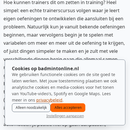
Hoe kunnen trainers dit om zetten in training? Heel
simpel: een echte trainerscursus volgen waar je leert
eigen oefeningen te ontwikkelen die aansluiten bij een
probleem. Natuurlijk kun je vanuit bekende oefeningen
beginnen, maar vervolgens begin je te spelen met
variabelen om meer en meer uit de oefening te krijgen,
of juist dingen simpeler te maken en je zult met vele
verschillende dingen bezig gaan die allemaal samen
moeten komen in je totaalvisie op de speler. Om dit
Cookies op badmintonline.nl
We gebruiken functionele cookies om de site goed te
goed te kunnen uitvoeren en dus een moderne
laten werken. Met jouw toestemming plaatsen we ook
badmintonner te worden met toekomst, dien je
analytische cookies en media-cookies voor het tonen
tegelijkertijd aan de techniek te werken
van YouTube-video's, Spotify en Google Maps. Lees
(extensieslagen, fingerpower), voetenwerk (recovery,
meer in ons
privacybeleid
.
inzakken, indraaien, in de lijn van de shuttle komen,
Alleen noodzakelijk
Alles accepteren
voetenpositie), herkennen van de situaties en
Instellingen aanpassen
nieuws
spelers
ranglijst
zomer
menu
automatisch je positie hierop gaan aanpassen,