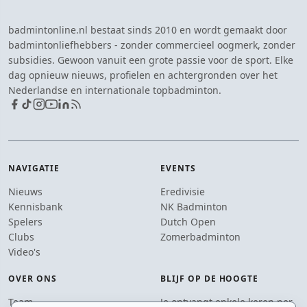
badmintonline.nl bestaat sinds 2010 en wordt gemaakt door
badmintonliefhebbers - zonder commercieel oogmerk, zonder
subsidies. Gewoon vanuit een grote passie voor de sport. Elke
dag opnieuw nieuws, profielen en achtergronden over het
Nederlandse en internationale topbadminton.
NAVIGATIE
EVENTS
Nieuws
Eredivisie
Kennisbank
NK Badminton
Spelers
Dutch Open
Clubs
Zomerbadminton
Video's
OVER ONS
BLIJF OP DE HOOGTE
Team
Je ontvangt enkele keren per