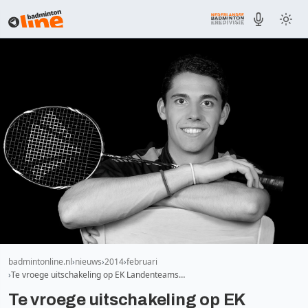
badmintonline.nl
nieuws
2014
februari
Te vroege uitschakeling op EK Landenteams…
Te vroege uitschakeling op EK