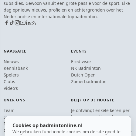
subsidies. Gewoon vanuit een grote passie voor de sport. Elke
dag opnieuw nieuws, profielen en achtergronden over het
Nederlandse en internationale topbadminton.
NAVIGATIE
EVENTS
Nieuws
Eredivisie
Kennisbank
NK Badminton
Spelers
Dutch Open
Clubs
Zomerbadminton
Video's
OVER ONS
BLIJF OP DE HOOGTE
Team
Je ontvangt enkele keren per
Supporters
jaar een e-mail met het
Tip de redactie
laatste badmintonnieuws.
Cookies op badmintonline.nl
Contact
We gebruiken functionele cookies om de site goed te
E-mailadres