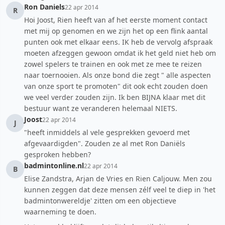
Ron Daniels
22 apr 2014
R
Hoi Joost, Rien heeft van af het eerste moment contact
met mij op genomen en we zijn het op een flink aantal
punten ook met elkaar eens. IK heb de vervolg afspraak
moeten afzeggen gewoon omdat ik het geld niet heb om
zowel spelers te trainen en ook met ze mee te reizen
naar toernooien. Als onze bond die zegt " alle aspecten
van onze sport te promoten" dit ook echt zouden doen
we veel verder zouden zijn. Ik ben BIJNA klaar met dit
bestuur want ze veranderen helemaal NIETS.
Joost
22 apr 2014
J
"heeft inmiddels al vele gesprekken gevoerd met
afgevaardigden". Zouden ze al met Ron Daniëls
gesproken hebben?
badmintonline.nl
22 apr 2014
B
Elise Zandstra, Arjan de Vries en Rien Caljouw. Men zou
kunnen zeggen dat deze mensen zélf veel te diep in 'het
badmintonwereldje' zitten om een objectieve
waarneming te doen.