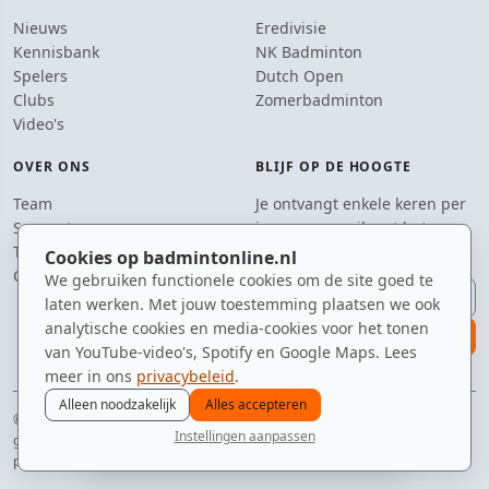
Nieuws
Eredivisie
Kennisbank
NK Badminton
Spelers
Dutch Open
Clubs
Zomerbadminton
Video's
OVER ONS
BLIJF OP DE HOOGTE
Team
Je ontvangt enkele keren per
Supporters
jaar een e-mail met het
Tip de redactie
laatste badmintonnieuws.
Cookies op badmintonline.nl
Contact
We gebruiken functionele cookies om de site goed te
E-mailadres
laten werken. Met jouw toestemming plaatsen we ook
analytische cookies en media-cookies voor het tonen
aanmelden
van YouTube-video's, Spotify en Google Maps. Lees
meer in ons
privacybeleid
.
Alleen noodzakelijk
Alles accepteren
© 2010–2026 badmintonline.nl · getest op snelheid, precisie en een beetje
Instellingen aanpassen
geluk
nieuws
spelers
ranglijst
zomer
menu
privacy
disclaimer
versie
cookies