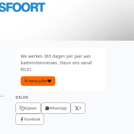
We werken 365 dagen per jaar aan
badmintonnieuws. Steun ons vanaf
€0,01.
Ik steun jullie!
DELEN
Kopieer
WhatsApp
X
Facebook