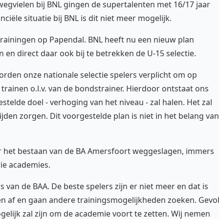
 wegvielen bij BNL gingen de supertalenten met 16/17 jaar
iële situatie bij BNL is dit niet meer mogelijk.
trainingen op Papendal. BNL heeft nu een nieuw plan
 en direct daar ook bij te betrekken de U-15 selectie.
orden onze nationale selectie spelers verplicht om op
ainen o.l.v. van de bondstrainer. Hierdoor ontstaat ons
stelde doel - verhoging van het niveau - zal halen. Het zal
tijden zorgen. Dit voorgestelde plan is niet in het belang van
r het bestaan van de BA Amersfoort weggeslagen, immers
rie academies.
 van de BAA. De beste spelers zijn er niet meer en dat is
ken af en gaan andere trainingsmogelijkheden zoeken. Gevo
gelijk zal zijn om de academie voort te zetten. Wij nemen