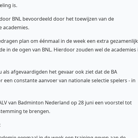
ling is.
door BNL bevoordeeld door het toewijzen van de
e academies.
edragen plan om éénmaal in de week een extra gezamenlij
ade in de ogen van BNL. Hierdoor zouden wel de academies 
u als afgevaardigden het gevaar ook ziet dat de BA
 een constante aanvoer van nationale selectie spelers - in
LV van Badminton Nederland op 28 juni een voorstel tot
stemming te brengen.
:
ademie eenmaal in de week een training geven aan de