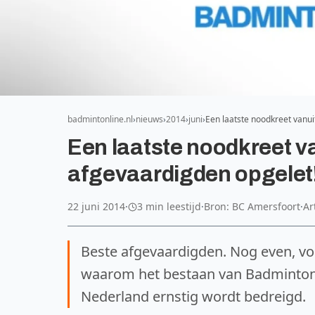
badmintonline.nl
nieuws
2014
juni
Een laatste noodkreet vanu
Een laatste noodkreet v
afgevaardigden opgelet
22 juni 2014
·
3 min leestijd
·
Bron: BC Amersfoort
·
Ar
Beste afgevaardigden. Nog even, voor
waarom het bestaan van Badminton
Nederland ernstig wordt bedreigd.