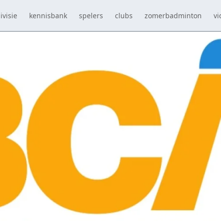
ivisie
kennisbank
spelers
clubs
zomerbadminton
vi