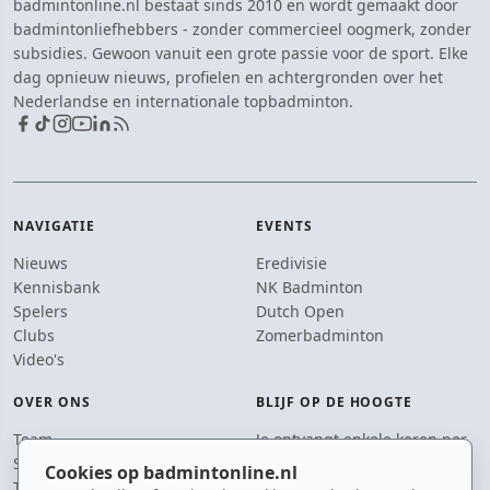
badmintonline.nl bestaat sinds 2010 en wordt gemaakt door
badmintonliefhebbers - zonder commercieel oogmerk, zonder
subsidies. Gewoon vanuit een grote passie voor de sport. Elke
dag opnieuw nieuws, profielen en achtergronden over het
Nederlandse en internationale topbadminton.
NAVIGATIE
EVENTS
Nieuws
Eredivisie
Kennisbank
NK Badminton
Spelers
Dutch Open
Clubs
Zomerbadminton
Video's
OVER ONS
BLIJF OP DE HOOGTE
Team
Je ontvangt enkele keren per
Supporters
jaar een e-mail met het
Cookies op badmintonline.nl
Tip de redactie
laatste badmintonnieuws.