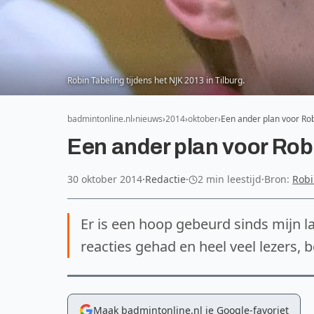
Robin Tabeling tijdens het NJK 2013 in Tilburg.
badmintonline.nl
nieuws
2014
oktober
Een ander plan voor Ro
Een ander plan voor Rob
30 oktober 2014
·
Redactie
·
2 min leestijd
·
Bron:
Robi
Er is een hoop gebeurd sinds mijn la
reacties gehad en heel veel lezers, 
Maak badmintonline.nl je Google-favoriet