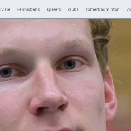
ivisie
kennisbank
spelers
clubs
zomerbadminton
vi