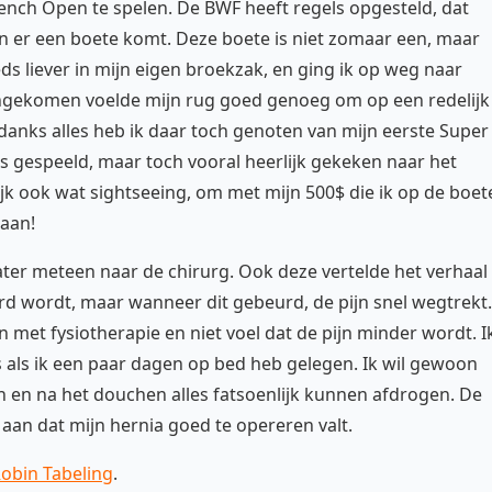
ench Open te spelen. De BWF heeft regels opgesteld, dat
n er een boete komt. Deze boete is niet zomaar een, maar
ds liever in mijn eigen broekzak, en ging ik op weg naar
angekomen voelde mijn rug goed genoeg om op een redelijk
danks alles heb ik daar toch genoten van mijn eerste Super
es gespeeld, maar toch vooral heerlijk gekeken naar het
jk ook wat sightseeing, om met mijn 500$ die ik op de boet
gaan!
er meteen naar de chirurg. Ook deze vertelde het verhaal
d wordt, maar wanneer dit gebeurd, de pijn snel wegtrekt.
n met fysiotherapie en niet voel dat de pijn minder wordt. I
lfs als ik een paar dagen op bed heb gelegen. Ik wil gewoon
 en na het douchen alles fatsoenlijk kunnen afdrogen. De
f aan dat mijn hernia goed te opereren valt.
obin Tabeling
.