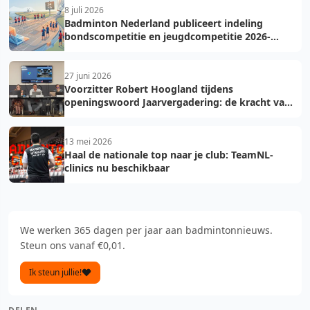
8 juli 2026
Badminton Nederland publiceert indeling
bondscompetitie en jeugdcompetitie 2026-
2027: voorkom fouten bij teamopgave
27 juni 2026
Voorzitter Robert Hoogland tijdens
openingswoord Jaarvergadering: de kracht van
vooruit
13 mei 2026
Haal de nationale top naar je club: TeamNL-
clinics nu beschikbaar
We werken 365 dagen per jaar aan badmintonnieuws.
Steun ons vanaf €0,01.
Ik steun jullie!