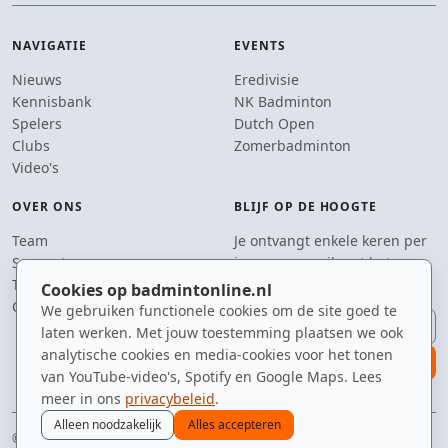
NAVIGATIE
EVENTS
Nieuws
Eredivisie
Kennisbank
NK Badminton
Spelers
Dutch Open
Clubs
Zomerbadminton
Video's
OVER ONS
BLIJF OP DE HOOGTE
Team
Je ontvangt enkele keren per
Supporters
jaar een e-mail met het
Tip de redactie
laatste badmintonnieuws.
Cookies op badmintonline.nl
Contact
We gebruiken functionele cookies om de site goed te
E-mailadres
laten werken. Met jouw toestemming plaatsen we ook
analytische cookies en media-cookies voor het tonen
aanmelden
van YouTube-video's, Spotify en Google Maps. Lees
meer in ons
privacybeleid
.
Alleen noodzakelijk
Alles accepteren
© 2010–2026 badmintonline.nl · geobsedeerd door de perfecte service (net