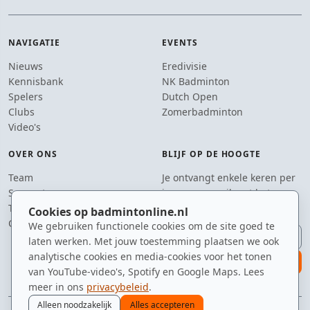
NAVIGATIE
EVENTS
Nieuws
Eredivisie
Kennisbank
NK Badminton
Spelers
Dutch Open
Clubs
Zomerbadminton
Video's
OVER ONS
BLIJF OP DE HOOGTE
Team
Je ontvangt enkele keren per
Supporters
jaar een e-mail met het
Tip de redactie
laatste badmintonnieuws.
Cookies op badmintonline.nl
Contact
We gebruiken functionele cookies om de site goed te
E-mailadres
laten werken. Met jouw toestemming plaatsen we ook
analytische cookies en media-cookies voor het tonen
aanmelden
van YouTube-video's, Spotify en Google Maps. Lees
meer in ons
privacybeleid
.
Alleen noodzakelijk
Alles accepteren