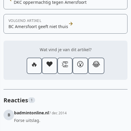
DKC oppermachtig tegen Amersfoort
VOLGEND ARTIKEL
BC Amersfoort geeft niet thuis
Wat vind je van dit artikel?
🔥
❤️
👏
😮
😂
Reacties
1
badmintonline.nl
7 dec 2014
B
Forse uitslag.