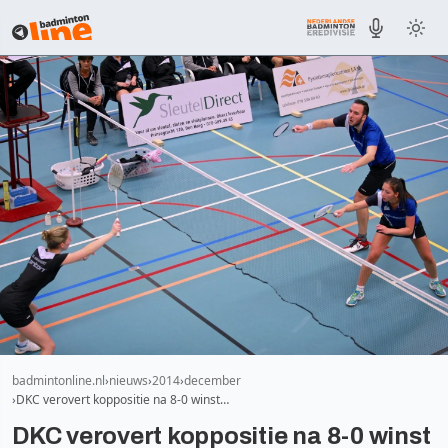
badmintonline.nl
nieuws
2014
december
DKC verovert koppositie na 8-0 winst…
DKC verovert koppositie na 8-0 winst