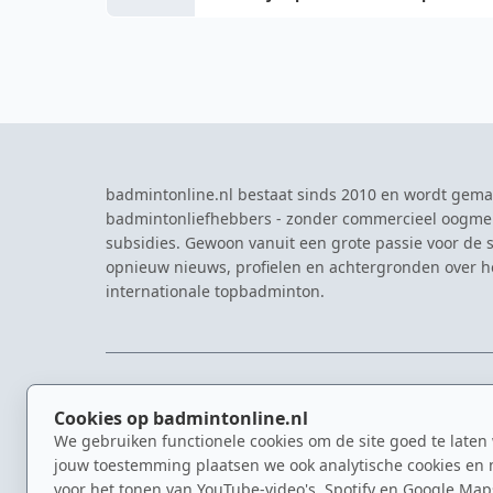
badmintonline.nl bestaat sinds 2010 en wordt gema
badmintonliefhebbers - zonder commercieel oogme
subsidies. Gewoon vanuit een grote passie voor de s
opnieuw nieuws, profielen en achtergronden over 
internationale topbadminton.
NAVIGATIE
EVENTS
Cookies op badmintonline.nl
Nieuws
Eredivisie
We gebruiken functionele cookies om de site goed te laten
Kennisbank
NK Badmin
jouw toestemming plaatsen we ook analytische cookies en 
Spelers
Dutch Ope
voor het tonen van YouTube-video's, Spotify en Google Map