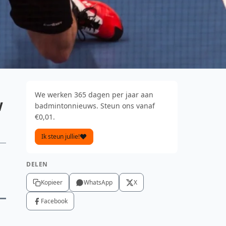
We werken 365 dagen per jaar aan
w
badmintonnieuws. Steun ons vanaf
€0,01.
Ik steun jullie!
DELEN
Kopieer
WhatsApp
X
Facebook