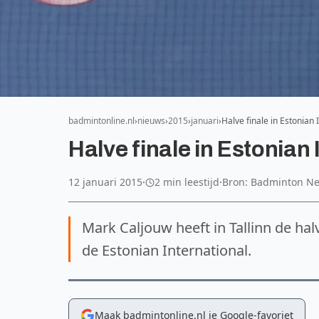
badmintonline.nl
nieuws
2015
januari
Halve finale in Estonian
Halve finale in Estonian
12 januari 2015
·
2 min leestijd
·
Bron: Badminton N
Mark Caljouw heeft in Tallinn de hal
de Estonian International.
Maak badmintonline.nl je Google-favoriet