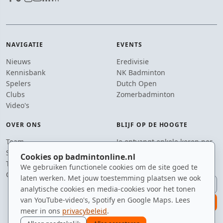
NAVIGATIE
EVENTS
Nieuws
Eredivisie
Kennisbank
NK Badminton
Spelers
Dutch Open
Clubs
Zomerbadminton
Video's
OVER ONS
BLIJF OP DE HOOGTE
Team
Je ontvangt enkele keren per
Supporters
jaar een e-mail met het
Cookies op badmintonline.nl
Tip de redactie
laatste badmintonnieuws.
We gebruiken functionele cookies om de site goed te
Contact
laten werken. Met jouw toestemming plaatsen we ook
E-mailadres
analytische cookies en media-cookies voor het tonen
van YouTube-video's, Spotify en Google Maps. Lees
aanmelden
meer in ons
privacybeleid
.