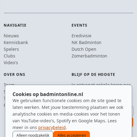
NAVIGATIE
EVENTS
Nieuws
Eredivisie
Kennisbank
NK Badminton
Spelers
Dutch Open
Clubs
Zomerbadminton
Video's
OVER ONS
BLIJF OP DE HOOGTE
Team
Je ontvangt enkele keren per
Supporters
jaar een e-mail met het
Cookies op badmintonline.nl
Tip de redactie
laatste badmintonnieuws.
We gebruiken functionele cookies om de site goed te
Contact
laten werken. Met jouw toestemming plaatsen we ook
E-mailadres
analytische cookies en media-cookies voor het tonen
van YouTube-video's, Spotify en Google Maps. Lees
aanmelden
meer in ons
privacybeleid
.
Alleen noodzakelijk
Alles accepteren