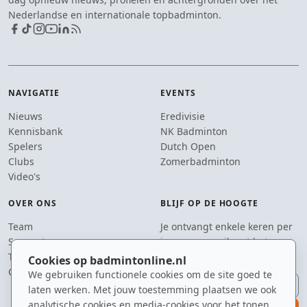
Nederlandse en internationale topbadminton.
NAVIGATIE
EVENTS
Nieuws
Eredivisie
Kennisbank
NK Badminton
Spelers
Dutch Open
Clubs
Zomerbadminton
Video's
OVER ONS
BLIJF OP DE HOOGTE
Team
Je ontvangt enkele keren per
Supporters
jaar een e-mail met het
Tip de redactie
laatste badmintonnieuws.
Cookies op badmintonline.nl
Contact
We gebruiken functionele cookies om de site goed te
E-mailadres
laten werken. Met jouw toestemming plaatsen we ook
analytische cookies en media-cookies voor het tonen