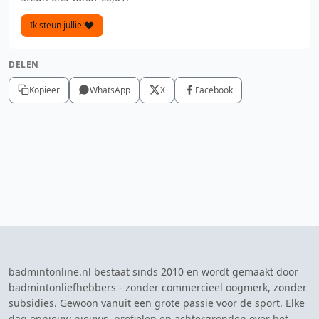
Ik steun jullie!
DELEN
Kopieer
WhatsApp
X
Facebook
badmintonline.nl bestaat sinds 2010 en wordt gemaakt door
badmintonliefhebbers - zonder commercieel oogmerk, zonder
subsidies. Gewoon vanuit een grote passie voor de sport. Elke
dag opnieuw nieuws, profielen en achtergronden over het