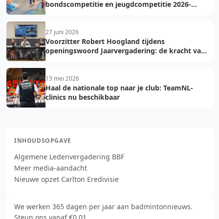
bondscompetitie en jeugdcompetitie 2026-
2027: voorkom fouten bij teamopgave
27 juni 2026
Voorzitter Robert Hoogland tijdens
openingswoord Jaarvergadering: de kracht van
vooruit
13 mei 2026
Haal de nationale top naar je club: TeamNL-
clinics nu beschikbaar
INHOUDSOPGAVE
Algemene Ledenvergadering BBF
Meer media-aandacht
Nieuwe opzet Carlton Eredivisie
We werken 365 dagen per jaar aan badmintonnieuws.
Steun ons vanaf €0,01.