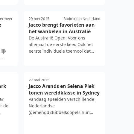
termeer
29 mei 2015
Badminton Nederland
e
Jacco brengt favorieten aan
het wankelen in Australië
De Australië Open. Voor ons
allemaal de eerste keer. Ook het
lijk
eerste individuele toernooi dat
meetelt voor de Olympische …
e
27 mei 2015
ark
Jacco Arends en Selena Piek
tonen wereldklasse in Sydney
ar
Vandaag speelden verschillende
or de
Nederlandse
(gemengd)dubbelkoppels hun
eerste wedstrijden tijdens The Star
Australian Ope…