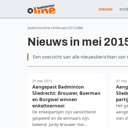
nieuws
ered
badmintonline.nl
Nieuws
2015
Mei
Nieuws in mei 201
Een overzicht van alle nieuwsberichten van 
31 mei 2015
31 mei
Aangepast Badminton
Aang
Sliedrecht: Brouwer, Boerman
Slied
en Burgwal winnen
parti
enkeltoernooi
Het ga
De enkelpartijen zijn vanochtend
aange
gespeeld en de winnaars zijn
zien d
bekend. Jordy Brouwer Von
zeker 