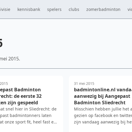
ivisie
kennisbank
spelers
clubs
zomerbadminton
vi
5
mei 2015.
 2015
31 mei 2015
epast Badminton
badmintonline.nl vand
recht: de eerste 32
aanwezig bij Aangepast
jen zijn gespeeld
Badminton Sliedrecht
at snel hier in Sliedrecht: de
Misschien hebben jullie het a
past badmintonners laten
gezien op facebook en twitte
at onze sport fit, heel fast en
zijn vandaag aanwezig bij he
ook fun i…
Shuttle Up georganis…