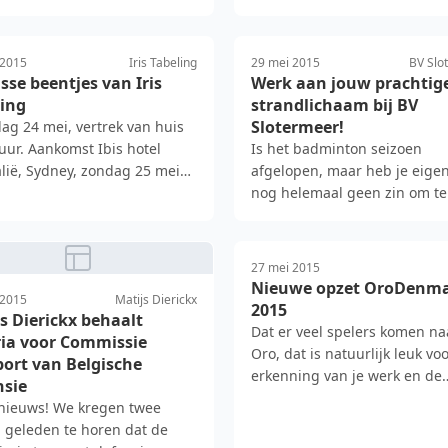
 2015
Iris Tabeling
29 mei 2015
BV Slo
isse beentjes van Iris
Werk aan jouw prachtig
ling
strandlichaam bij BV
Slotermeer!
ag 24 mei, vertrek van huis
uur. Aankomst Ibis hotel
Is het badminton seizoen
lië, Sydney, zondag 25 mei
afgelopen, maar heb je eigen
 Pfoeh, dat was …
nog helemaal geen zin om te
stoppen? Kom dan nu de hel
zomer …
27 mei 2015
Nieuwe opzet OroDenm
 2015
Matijs Dierickx
2015
s Dierickx behaalt
Dat er veel spelers komen na
ria voor Commissie
Oro, dat is natuurlijk leuk vo
ort van Belgische
erkenning van je werk en de
nsie
manier waarop je de ontwi…
nieuws! We kregen twee
 geleden te horen dat de