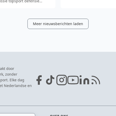
ssie topsport defensie
en is met onze prestaties.
Meer nieuwsberichten laden
akt door
rk, zonder
port. Elke dag
het Nederlandse en