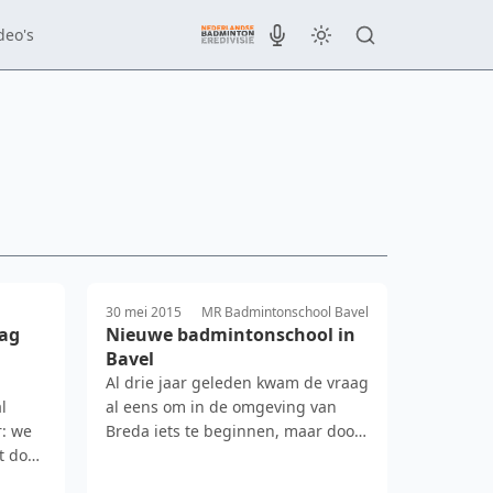
deo's
30 mei 2015
MR Badmintonschool Bavel
aag
Nieuwe badmintonschool in
Bavel
Al drie jaar geleden kwam de vraag
l
al eens om in de omgeving van
r: we
Breda iets te beginnen, maar door
t door
de vele andere mogeli…