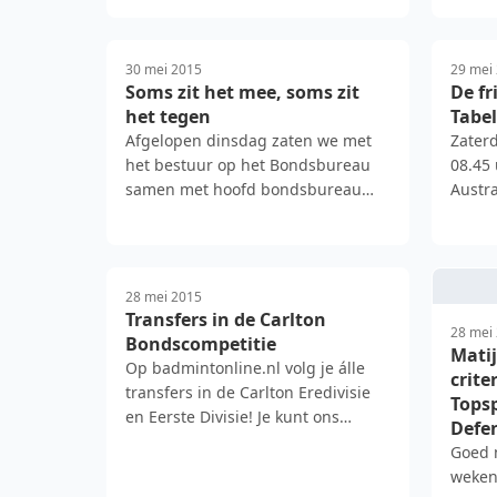
Gonzenbach (Rollers A) morste sl…
30 mei 2015
29 mei
Soms zit het mee, soms zit
De fr
het tegen
Tabe
Afgelopen dinsdag zaten we met
Zaterd
het bestuur op het Bondsbureau
08.45 
samen met hoofd bondsbureau
Austra
Barbara Mura en
18.20.
verandermanage…
28 mei 2015
Transfers in de Carlton
28 mei
Bondscompetitie
Matij
Op badmintonline.nl volg je álle
crite
transfers in de Carlton Eredivisie
Topsp
en Eerste Divisie! Je kunt ons
Defe
tippen: per mail info…
Goed 
weken