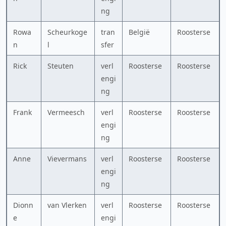
ng
Rowa
Scheurkoge
tran
België
Roosterse
n
l
sfer
Rick
Steuten
verl
Roosterse
Roosterse
engi
ng
Frank
Vermeesch
verl
Roosterse
Roosterse
engi
ng
Anne
Vievermans
verl
Roosterse
Roosterse
engi
ng
Dionn
van Vlerken
verl
Roosterse
Roosterse
e
engi