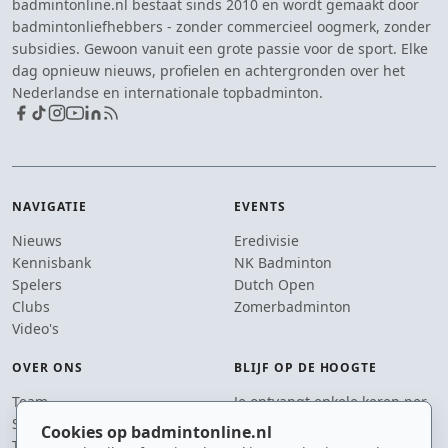
badmintonline.nl bestaat sinds 2010 en wordt gemaakt door
badmintonliefhebbers - zonder commercieel oogmerk, zonder
subsidies. Gewoon vanuit een grote passie voor de sport. Elke
dag opnieuw nieuws, profielen en achtergronden over het
Nederlandse en internationale topbadminton.
NAVIGATIE
EVENTS
Nieuws
Eredivisie
Kennisbank
NK Badminton
Spelers
Dutch Open
Clubs
Zomerbadminton
Video's
OVER ONS
BLIJF OP DE HOOGTE
Team
Je ontvangt enkele keren per
Supporters
jaar een e-mail met het
Cookies op badmintonline.nl
Tip de redactie
laatste badmintonnieuws.