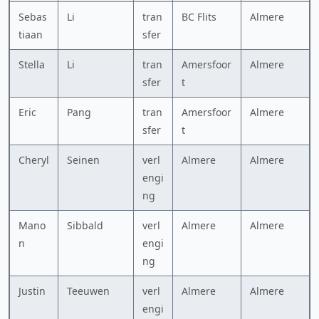
Sebas
Li
tran
BC Flits
Almere
tiaan
sfer
Stella
Li
tran
Amersfoor
Almere
sfer
t
Eric
Pang
tran
Amersfoor
Almere
sfer
t
Cheryl
Seinen
verl
Almere
Almere
engi
ng
Mano
Sibbald
verl
Almere
Almere
n
engi
ng
Justin
Teeuwen
verl
Almere
Almere
engi