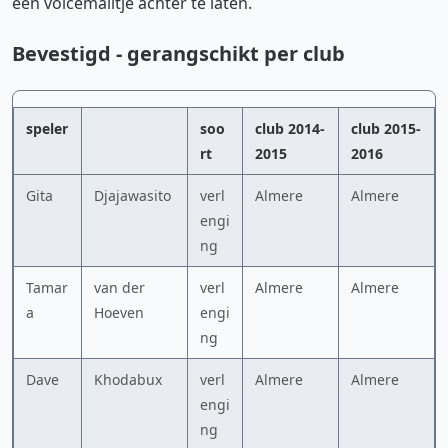
een voicemailtje achter te laten.
Bevestigd - gerangschikt per club
speler
soo
club 2014-
club 2015-
rt
2015
2016
Gita
Djajawasito
verl
Almere
Almere
engi
ng
Tamar
van der
verl
Almere
Almere
a
Hoeven
engi
ng
Dave
Khodabux
verl
Almere
Almere
engi
ng