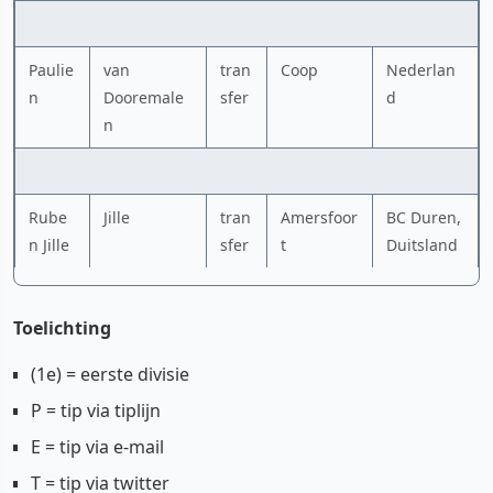
Paulie
van
tran
Coop
Nederlan
n
Dooremale
sfer
d
n
Rube
Jille
tran
Amersfoor
BC Duren,
n Jille
sfer
t
Duitsland
Toelichting
(1e) = eerste divisie
P = tip via tiplijn
E = tip via e-mail
T = tip via twitter