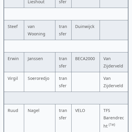
Lieshout
sfer
Steef
van
tran
Duinwijck
Wooning
sfer
Erwin
Janssen
tran
BECA2000
Van
sfer
Zijderveld
Virgil
Soeroredjo
tran
Van
sfer
Zijderveld
Ruud
Nagel
tran
VELO
TFS
sfer
Barendrec
(1e)
ht