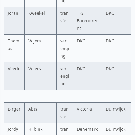
ng
Joran
Kweekel
tran
TFS
DKC
sfer
Barendrec
ht
Thom
Wijers
verl
DKC
DKC
as
engi
ng
Veerle
Wijers
verl
DKC
DKC
engi
ng
Birger
Abts
tran
Victoria
Duinwijck
sfer
Jordy
Hilbink
tran
Denemark
Duinwijck