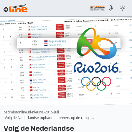
badmintonline.nl
nieuws
2015
juli
Volg de Nederlandse topbadmintonners op de ranglij…
Volg de Nederlandse