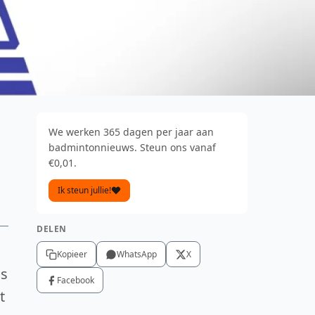
We werken 365 dagen per jaar aan
badmintonnieuws. Steun ons vanaf
€0,01.
Ik steun jullie!
DELEN
Kopieer
WhatsApp
X
ls
Facebook
t