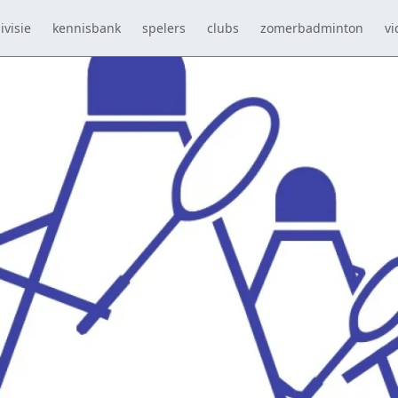
ivisie
kennisbank
spelers
clubs
zomerbadminton
vi