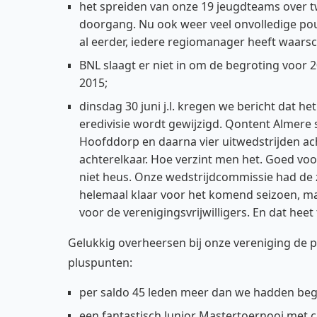
het spreiden van onze 19 jeugdteams over tw
doorgang. Nu ook weer veel onvolledige pou
al eerder, iedere regiomanager heeft waarschi
BNL slaagt er niet in om de begroting voor 
2015;
dinsdag 30 juni j.l. kregen we bericht dat
eredivisie wordt gewijzigd. Qontent Almere 
Hoofddorp en daarna vier uitwedstrijden ach
achterelkaar. Hoe verzint men het. Goed v
niet heus. Onze wedstrijdcommissie had de 
helemaal klaar voor het komend seizoen, m
voor de verenigingsvrijwilligers. En dat heet
Gelukkig overheersen bij onze vereniging de p
pluspunten:
per saldo 45 leden meer dan we hadden beg
een fantastisch Junior Mastertoernooi met 