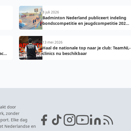
8 juli 2026
Badminton Nederland publiceert indeling
bondscompetitie en jeugdcompetitie 2026-
2027: voorkom fouten bij teamopgave
13 mei 2026
Haal de nationale top naar je club: TeamNL-
acht
clinics nu beschikbaar
akt door
rk, zonder
port. Elke dag
het Nederlandse en