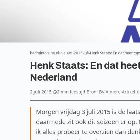
badmintonline.nl
nieuws
2015
juli
Henk Staats: En dat heet to
Henk Staats: En dat hee
Nederland
2 juli 2015
·
2 min leestijd
·
Bron: BV Almere
·
Artikelf
Morgen vrijdag 3 juli 2015 is de laa
daarmede zit ook dit seizoen er op.
ik alles probeer te overzien dan de