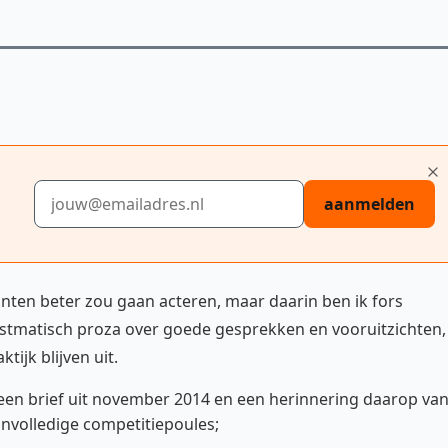
E-mailadres
aanmelden
nten beter zou gaan acteren, maar daarin ben ik fors
 astmatisch proza over goede gesprekken en vooruitzichten,
tijk blijven uit.
en brief uit november 2014 en een herinnering daarop va
onvolledige competitiepoules;