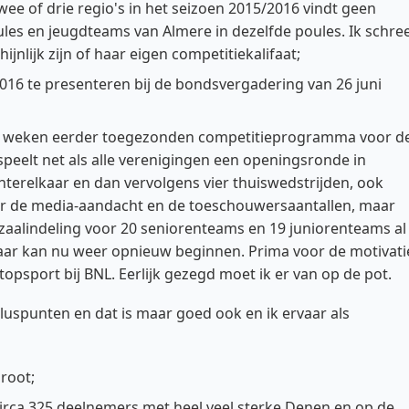
ee of drie regio's in het seizoen 2015/2016 vindt geen
les en jeugdteams van Almere in dezelfde poules. Ik schre
jnlijk zijn of haar eigen competitiekalifaat;
2016 te presenteren bij de bondsvergadering van 26 juni
 het weken eerder toegezonden competitieprogramma voor d
speelt net als alle verenigingen een openingsronde in
terelkaar en dan vervolgens vier thuiswedstrijden, ook
oor de media-aandacht en de toeschouwersaantallen, maar
zaalindeling voor 20 seniorenteams en 19 juniorenteams al
aar kan nu weer opnieuw beginnen. Prima voor de motivati
 topsport bij BNL. Eerlijk gezegd moet ik er van op de pot.
luspunten en dat is maar goed ook en ik ervaar als
root;
circa 325 deelnemers met heel veel sterke Denen en op de