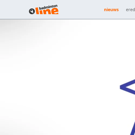
nieuws
ered