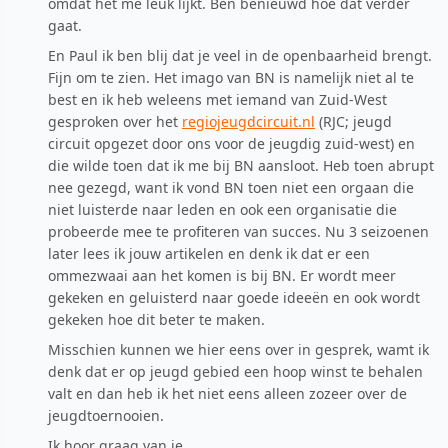
omdat het me leuk lijkt. Ben benieuwd hoe dat verder
gaat.
En Paul ik ben blij dat je veel in de openbaarheid brengt.
Fijn om te zien. Het imago van BN is namelijk niet al te
best en ik heb weleens met iemand van Zuid-West
gesproken over het
regiojeugdcircuit.nl
(RJC; jeugd
circuit opgezet door ons voor de jeugdig zuid-west) en
die wilde toen dat ik me bij BN aansloot. Heb toen abrupt
nee gezegd, want ik vond BN toen niet een orgaan die
niet luisterde naar leden en ook een organisatie die
probeerde mee te profiteren van succes. Nu 3 seizoenen
later lees ik jouw artikelen en denk ik dat er een
ommezwaai aan het komen is bij BN. Er wordt meer
gekeken en geluisterd naar goede ideeën en ook wordt
gekeken hoe dit beter te maken.
Misschien kunnen we hier eens over in gesprek, wamt ik
denk dat er op jeugd gebied een hoop winst te behalen
valt en dan heb ik het niet eens alleen zozeer over de
jeugdtoernooien.
Ik hoor graag van je.