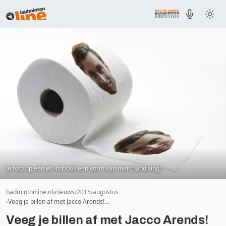
Je foto op een wc-rol: ook een vorm van merchandising!
badmintonline.nl
nieuws
2015
augustus
Veeg je billen af met Jacco Arends!…
Veeg je billen af met Jacco Arends!