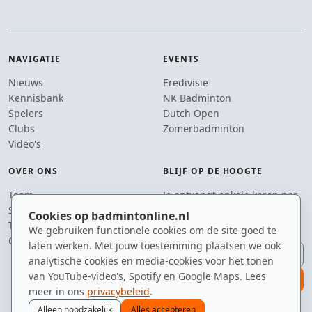
NAVIGATIE
EVENTS
Nieuws
Eredivisie
Kennisbank
NK Badminton
Spelers
Dutch Open
Clubs
Zomerbadminton
Video's
OVER ONS
BLIJF OP DE HOOGTE
Team
Je ontvangt enkele keren per
Supporters
jaar een e-mail met het
Cookies op badmintonline.nl
Tip de redactie
laatste badmintonnieuws.
We gebruiken functionele cookies om de site goed te
Contact
laten werken. Met jouw toestemming plaatsen we ook
E-mailadres
analytische cookies en media-cookies voor het tonen
van YouTube-video's, Spotify en Google Maps. Lees
aanmelden
meer in ons
privacybeleid
.
Alleen noodzakelijk
Alles accepteren