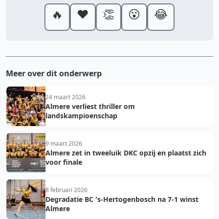
🔥
❤️
👏
😮
😂
Meer over dit onderwerp
24 maart 2026
Almere verliest thriller om
landskampioenschap
9 maart 2026
Almere zet in tweeluik DKC opzij en plaatst zich
voor finale
8 februari 2026
Degradatie BC 's-Hertogenbosch na 7-1 winst
Almere