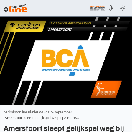
badmintonline.nl
nieuws
2015
september
Amersfoort sleept gelijkspel weg bij Almere…
Amersfoort sleept gelijkspel weg bij