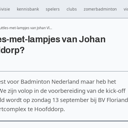
ivisie
kennisbank
spelers
clubs
zomerbadminton
vi
uttles-met-lampjes van Johan Vl…
les-met-lampjes van Johan
ddorp?
est voor Badminton Nederland maar heb het
 zijn volop in de voorbereiding van de kick-off
eld wordt op zondag 13 september bij BV Florian
ortcomplex te Hoofddorp.