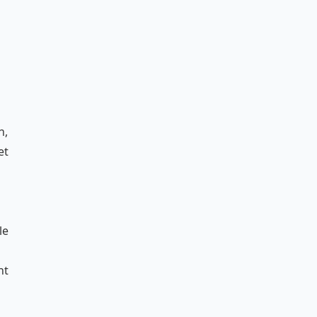
n,
et
le
nt