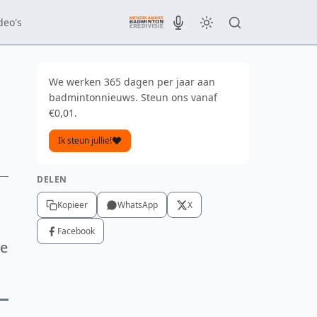
deo's
We werken 365 dagen per jaar aan
badmintonnieuws. Steun ons vanaf
€0,01.
Ik steun jullie!
DELEN
Kopieer
WhatsApp
X
Facebook
de