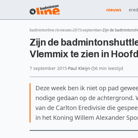
nieuws
ered
badmintonline.nl
nieuws
2015
september
Zijn de badmintonsh
Zijn de badmintonshutt
Vlemmix te zien in Hoof
7 september 2015
·
Paul Kleijn
·
6 min leestijd
Deze week ben ik niet op pad gewe
nodige gedaan op de achtergrond. We
van de Carlton Eredivisie die gespe
in het Koning Willem Alexander Sp