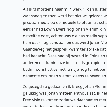
Als ik 's morgens naar mijn werk rij dan luiste
woensdag en toen werd het nieuws gelezen waa
je social media op de mobiele telefoon uit scha
eerder had Edwin Evers nog Johan Vlemmix in d
datzelfde doet, echter was die pas medio sep
hem daar nog eens aan en dus werd Johan Vle
Gaandeweg het gesprek kwam ter sprake dat 
had bedacht. Deze had hij besteld in China en
anderen dat lumineuze idee reeds gekopieerd 
badmintonshuttles met lampje nog te hebben li
gedachte om Johan Vlemmix eens te bellen en 
Zo gezegd zo gedaan en ik kreeg Johan Vlemm
gelukkig was Johan meteen enthousiast. Ik he
Eredivisie te komen zodat we daar samen met 
wordt is dus nog de vraag, maar de eerste aanz