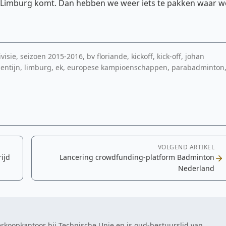
 Limburg komt. Dan hebben we weer iets te pakken waar w
isie, seizoen 2015-2016, bv floriande, kickoff, kick-off, johan
alentijn, limburg, ek, europese kampioenschappen, parabadminton
VOLGEND ARTIKEL
ijd
Lancering crowdfunding-platform Badminton
Nederland
Verkoopkantoor bij Technische Unie en is oud-bestuurslid van