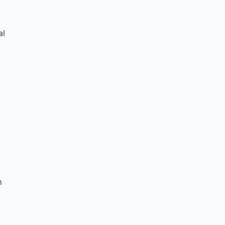
n
al
n