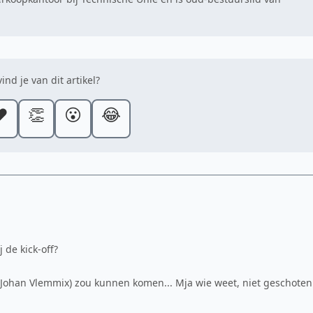
ind je van dit artikel?
️
👏
😮
😂
 de kick-off?
n (Johan Vlemmix) zou kunnen komen... Mja wie weet, niet geschoten