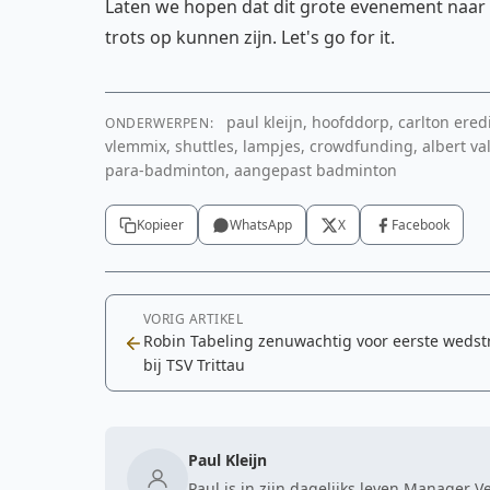
Laten we hopen dat dit grote evenement naar
trots op kunnen zijn. Let's go for it.
paul kleijn, hoofddorp, carlton erediv
ONDERWERPEN:
vlemmix, shuttles, lampjes, crowdfunding, albert v
para-badminton, aangepast badminton
Kopieer
WhatsApp
X
Facebook
VORIG ARTIKEL
Robin Tabeling zenuwachtig voor eerste wedstr
bij TSV Trittau
Paul Kleijn
Paul is in zijn dagelijks leven Manager 