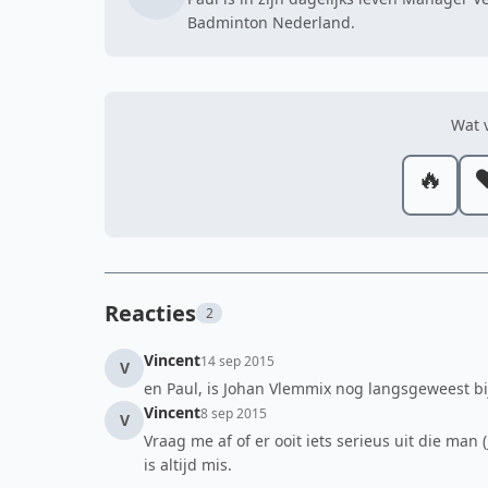
Badminton Nederland.
Wat v
🔥
❤
Reacties
2
Vincent
14 sep 2015
V
en Paul, is Johan Vlemmix nog langsgeweest bij
Vincent
8 sep 2015
V
Vraag me af of er ooit iets serieus uit die ma
is altijd mis.