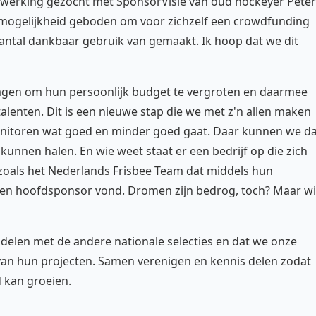
nwerking gezocht met SponsorVisie van oud hockeyer Peter
 mogelijkheid geboden om voor zichzelf een crowdfunding
antal dankbaar gebruik van gemaakt. Ik hoop dat we dit
agen om hun persoonlijk budget te vergroten en daarmee
lenten. Dit is een nieuwe stap die we met z'n allen maken
onitoren wat goed en minder goed gaat. Daar kunnen we d
kunnen halen. En wie weet staat er een bedrijf op die zich
 zoals het Nederlands Frisbee Team dat middels hun
 een hoofdsponsor vond. Dromen zijn bedrog, toch? Maar w
delen met de andere nationale selecties en dat we onze
van hun projecten. Samen verenigen en kennis delen zodat
d kan groeien.