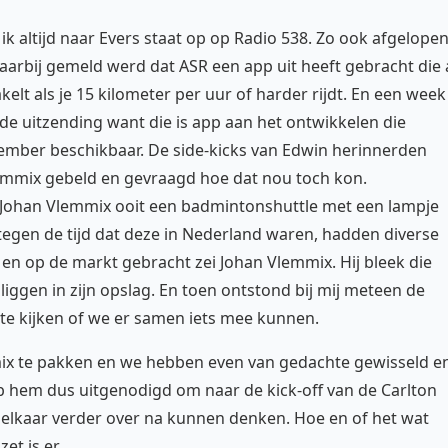
r ik altijd naar Evers staat op op Radio 538. Zo ook afgelope
rbij gemeld werd dat ASR een app uit heeft gebracht die 
kelt als je 15 kilometer per uur of harder rijdt. En een week
e uitzending want die is app aan het ontwikkelen die
tember beschikbaar. De side-kicks van Edwin herinnerden
mmix gebeld en gevraagd hoe dat nou toch kon.
Johan Vlemmix ooit een badmintonshuttle met een lampje
 tegen de tijd dat deze in Nederland waren, hadden diverse
en op de markt gebracht zei Johan Vlemmix. Hij bleek die
ggen in zijn opslag. En toen ontstond bij mij meteen de
te kijken of we er samen iets mee kunnen.
ix te pakken en we hebben even van gedachte gewisseld e
b hem dus uitgenodigd om naar de kick-off van de Carlton
elkaar verder over na kunnen denken. Hoe en of het wat
et is er.