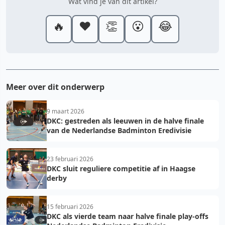
Wat vind je van dit artikel?
🔥
❤️
👏
😮
😂
Meer over dit onderwerp
9 maart 2026
DKC: gestreden als leeuwen in de halve finale
van de Nederlandse Badminton Eredivisie
23 februari 2026
DKC sluit reguliere competitie af in Haagse
derby
15 februari 2026
DKC als vierde team naar halve finale play-offs