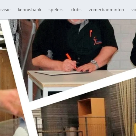
ivisie
kennisbank
spelers
clubs
zomerbadminton
vi