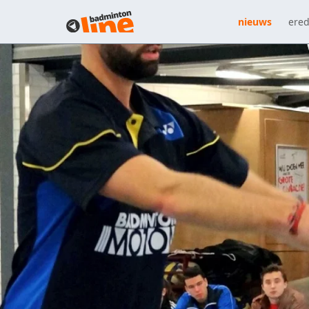
nieuws
ered