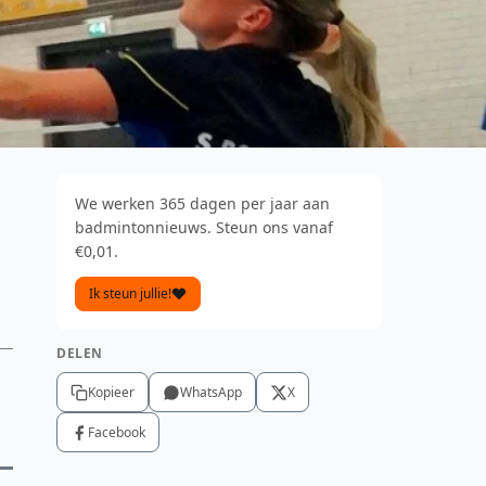
We werken 365 dagen per jaar aan
badmintonnieuws. Steun ons vanaf
€0,01.
Ik steun jullie!
DELEN
Kopieer
WhatsApp
X
Facebook