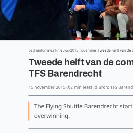
badmintonline.nl
nieuws
2015
november
Tweede helft van de
Tweede helft van de co
TFS Barendrecht
15 november 2015
·
2 min leestijd
·
Bron: TFS Barend
The Flying Shuttle Barendrecht star
overwinning.