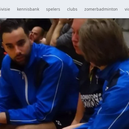
ivisie
kennisbank
spelers
clubs
zomerbadminton
vi