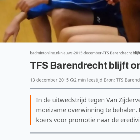
badmintonline.nl
nieuws
2015
december
TFS Barendrecht blij
TFS Barendrecht blijft 
13 december 2015
·
2 min leestijd
·
Bron: TFS Barend
In de uitwedstrijd tegen Van Zijderv
moeizame overwinning te behalen. M
koers voor promotie naar de eredivi