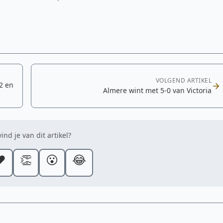
VOLGEND ARTIKEL
12 en
Almere wint met 5-0 van Victoria
ind je van dit artikel?
️
👏
😮
😂