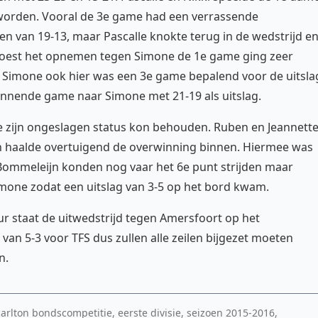
t worden. Vooral de 3e game had een verrassende
n van 19-13, maar Pascalle knokte terug in de wedstrijd e
moest het opnemen tegen Simone de 1e game ging zeer
 Simone ook hier was een 3e game bepalend voor de uitsla
nnende game naar Simone met 21-19 als uitslag.
e zijn ongeslagen status kon behouden. Ruben en Jeannett
 haalde overtuigend de overwinning binnen. Hiermee was
Bommeleijn konden nog vaar het 6e punt strijden maar
mone zodat een uitslag van 3-5 op het bord kwam.
staat de uitwedstrijd tegen Amersfoort op het
van 5-3 voor TFS dus zullen alle zeilen bijgezet moeten
n.
 carlton bondscompetitie, eerste divisie, seizoen 2015-2016,