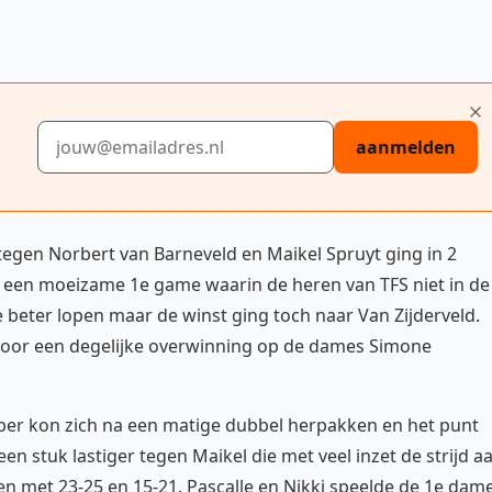
E-mailadres
aanmelden
egen Norbert van Barneveld en Maikel Spruyt ging in 2
 een moeizame 1e game waarin de heren van TFS niet in de
beter lopen maar de winst ging toch naar Van Zijderveld.
k door een degelijke overwinning op de dames Simone
ber kon zich na een matige dubbel herpakken en het punt
en stuk lastiger tegen Maikel die met veel inzet de strijd a
n met 23-25 en 15-21. Pascalle en Nikki speelde de 1e dam