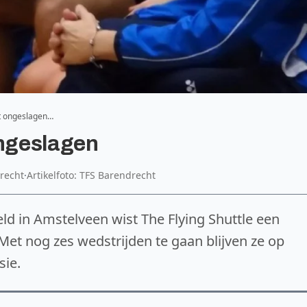
ft ongeslagen…
ongeslagen
recht
·
Artikelfoto: TFS Barendrecht
eld in Amstelveen wist The Flying Shuttle een
et nog zes wedstrijden te gaan blijven ze op
sie.