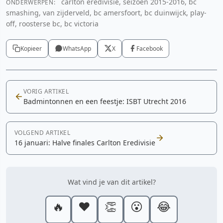
carlton eredivisie, seizoen 2015-2016, bc
ONDERWERPEN:
smashing, van zijderveld, bc amersfoort, bc duinwijck, play-
off, roosterse bc, bc victoria
Kopieer
WhatsApp
X
Facebook
VORIG ARTIKEL
Badmintonnen en een feestje: ISBT Utrecht 2016
VOLGEND ARTIKEL
16 januari: Halve finales Carlton Eredivisie
Wat vind je van dit artikel?
🔥
❤️
👏
😮
😂