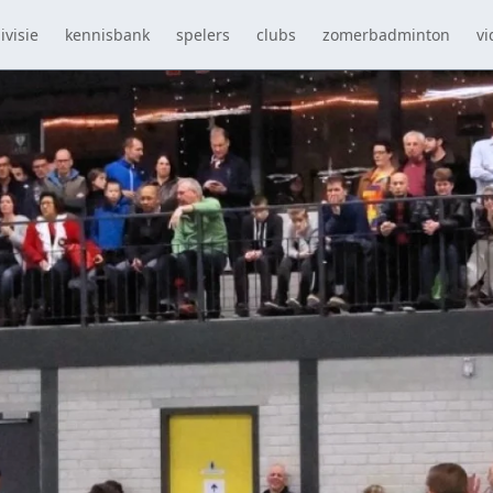
ivisie
kennisbank
spelers
clubs
zomerbadminton
vi