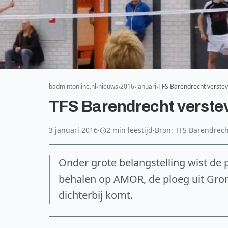
badmintonline.nl
nieuws
2016
januari
TFS Barendrecht verstevi
TFS Barendrecht verstevi
3 januari 2016
·
2 min leestijd
·
Bron: TFS Barendrech
Onder grote belangstelling wist de 
behalen op AMOR, de ploeg uit Gr
dichterbij komt.