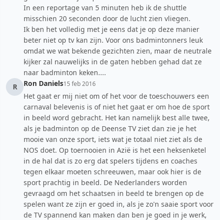
In een reportage van 5 minuten heb ik de shuttle
misschien 20 seconden door de lucht zien vliegen.
Ik ben het volledig met je eens dat je op deze manier
beter niet op tv kan zijn. Voor ons badmintonners leuk
omdat we wat bekende gezichten zien, maar de neutrale
kijker zal nauwelijks in de gaten hebben gehad dat ze
naar badminton keken....
Ron Daniels
15 feb 2016
R
Het gaat er mij niet om of het voor de toeschouwers een
carnaval belevenis is of niet het gaat er om hoe de sport
in beeld word gebracht. Het kan namelijk best alle twee,
als je badminton op de Deense TV ziet dan zie je het
mooie van onze sport, iets wat je totaal niet ziet als de
NOS doet. Op toernooien in Azië is het een heksenketel
in de hal dat is zo erg dat spelers tijdens en coaches
tegen elkaar moeten schreeuwen, maar ook hier is de
sport prachtig in beeld. De Nederlanders worden
gevraagd om het schaatsen in beeld te brengen op de
spelen want ze zijn er goed in, als je zo'n saaie sport voor
de TV spannend kan maken dan ben je goed in je werk,