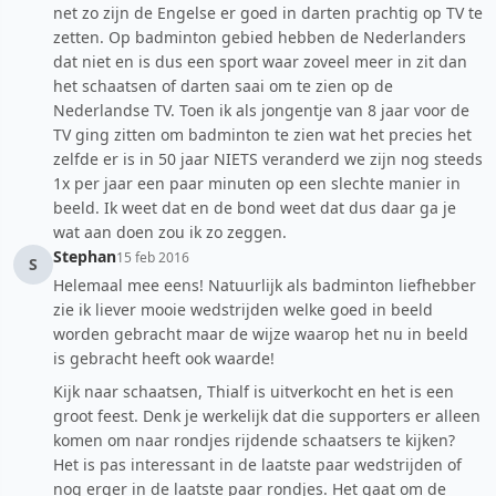
net zo zijn de Engelse er goed in darten prachtig op TV te
zetten. Op badminton gebied hebben de Nederlanders
dat niet en is dus een sport waar zoveel meer in zit dan
het schaatsen of darten saai om te zien op de
Nederlandse TV. Toen ik als jongentje van 8 jaar voor de
TV ging zitten om badminton te zien wat het precies het
zelfde er is in 50 jaar NIETS veranderd we zijn nog steeds
1x per jaar een paar minuten op een slechte manier in
beeld. Ik weet dat en de bond weet dat dus daar ga je
wat aan doen zou ik zo zeggen.
Stephan
15 feb 2016
S
Helemaal mee eens! Natuurlijk als badminton liefhebber
zie ik liever mooie wedstrijden welke goed in beeld
worden gebracht maar de wijze waarop het nu in beeld
is gebracht heeft ook waarde!
Kijk naar schaatsen, Thialf is uitverkocht en het is een
groot feest. Denk je werkelijk dat die supporters er alleen
komen om naar rondjes rijdende schaatsers te kijken?
Het is pas interessant in de laatste paar wedstrijden of
nog erger in de laatste paar rondjes. Het gaat om de