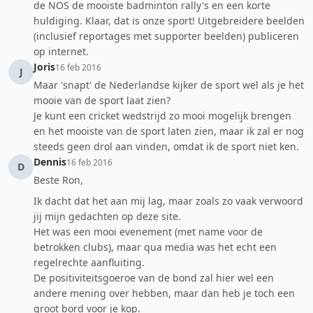
de NOS de mooiste badminton rally's en een korte
huldiging. Klaar, dat is onze sport! Uitgebreidere beelden
(inclusief reportages met supporter beelden) publiceren
op internet.
Joris
16 feb 2016
J
Maar 'snapt' de Nederlandse kijker de sport wel als je het
mooie van de sport laat zien?
Je kunt een cricket wedstrijd zo mooi mogelijk brengen
en het mooiste van de sport laten zien, maar ik zal er nog
steeds geen drol aan vinden, omdat ik de sport niet ken.
Dennis
16 feb 2016
D
Beste Ron,
Ik dacht dat het aan mij lag, maar zoals zo vaak verwoord
jij mijn gedachten op deze site.
Het was een mooi evenement (met name voor de
betrokken clubs), maar qua media was het echt een
regelrechte aanfluiting.
De positiviteitsgoeroe van de bond zal hier wel een
andere mening over hebben, maar dan heb je toch een
groot bord voor je kop.