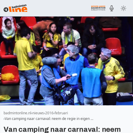
badmintonline.nl
nieuws
2016
februari
Van camping naar carnaval: neem de regie in eigen …
Van camping naar carnaval: neem