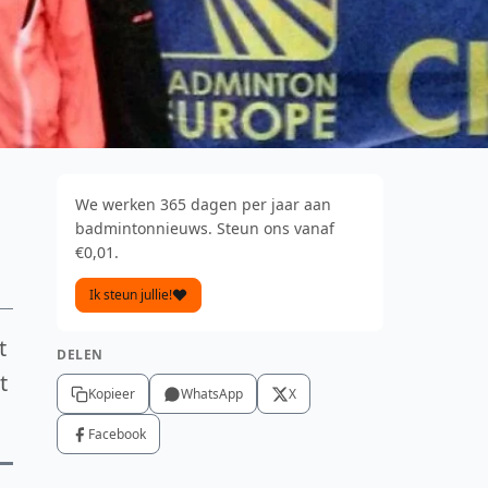
We werken 365 dagen per jaar aan
badmintonnieuws. Steun ons vanaf
€0,01.
Ik steun jullie!
t
DELEN
t
Kopieer
WhatsApp
X
Facebook