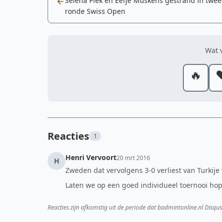
Selena Piek en Eefje Muskens gestrand in twe
ronde Swiss Open
Wat v
🔥
❤
Reacties
1
Henri Vervoort
20 mrt 2016
H
Zweden dat vervolgens 3-0 verliest van Turkije
Laten we op een goed individueel toernooi hope
Reacties zijn afkomstig uit de periode dat badmintonline.nl Disqus