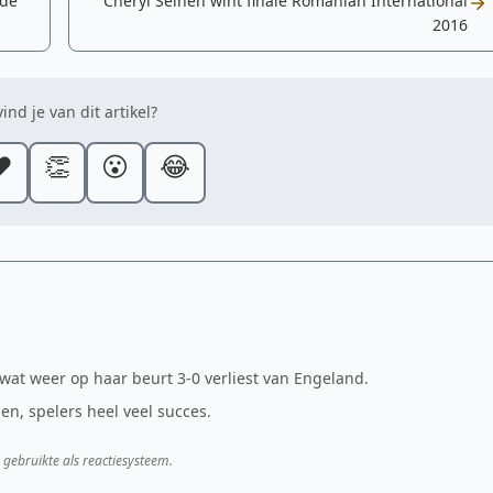
ede
Cheryl Seinen wint finale Romanian International
2016
ind je van dit artikel?
️
👏
😮
😂
 wat weer op haar beurt 3-0 verliest van Engeland.
n, spelers heel veel succes.
 gebruikte als reactiesysteem.