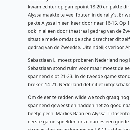
kwam echter op gamepoint 18-20 en pakte dire
Alyssa maakte te veel fouten in de rally's. Er 
pakte Alyssa in een keer door naar 16-15. Op 17
ook in alleen door theatraal gedrag van de Zw
situatie mede omdat de scheidsrechter dit zel
gedrag van de Zweedse. Uiteindelijk verloor Al
Sebastiaan Li moest proberen Nederland nog i
Sebastiaan stond ruim voor maar moest de eer
spannend slot 21-23. In de tweede game ston
breken 14-21. Nederland definitief uitgeschake
Om de eer te redden wilde we toch graag nog 
spannend geweest en hadden net zo goed naa
beetje pech.
Marlies Baan
en Alyssa Tirtosento
eerste game speelden onze dames een goede 
stroeve start waardoor we met 8-11 achter kw