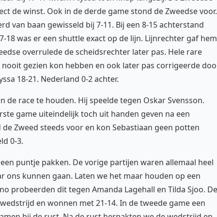
ct de winst. Ook in de derde game stond de Zweedse voor.
werd van baan gewisseld bij 7-11. Bij een 8-15 achterstand
-18 was er een shuttle exact op de lijn. Lijnrechter gaf hem
eedse overrulede de scheidsrechter later pas. Hele rare
f nooit gezien kon hebben en ook later pas corrigeerde doo
yssa 18-21. Nederland 0-2 achter.
n de race te houden. Hij speelde tegen Oskar Svensson.
ste game uiteindelijk toch uit handen geven na een
d de Zweed steeds voor en kon Sebastiaan geen potten
ld 0-3.
een puntje pakken. De vorige partijen waren allemaal heel
r ons kunnen gaan. Laten we het maar houden op een
no probeerden dit tegen Amanda Lagehall en Tilda Sjoo. D
wedstrijd en wonnen met 21-14. In de tweede game een
amen bij de rust. Na de rust herpakten we de wedstrijd en