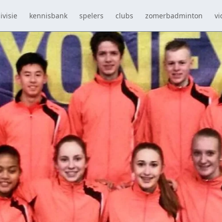
ivisie
kennisbank
spelers
clubs
zomerbadminton
vi