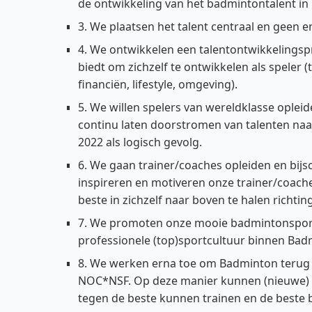
de ontwikkeling van het badmintontalent in
3. We plaatsen het talent centraal en geen 
4. We ontwikkelen een talentontwikkelings
biedt om zichzelf te ontwikkelen als speler (t
financiën, lifestyle, omgeving).
5. We willen spelers van wereldklasse ople
continu laten doorstromen van talenten naa
2022 als logisch gevolg.
6. We gaan trainer/coaches opleiden en bijs
inspireren en motiveren onze trainer/coach
beste in zichzelf naar boven te halen richtin
7. We promoten onze mooie badmintonsport 
professionele (top)sportcultuur binnen Ba
8. We werken erna toe om Badminton terug 
NOC*NSF. Op deze manier kunnen (nieuwe) ta
tegen de beste kunnen trainen en de beste b