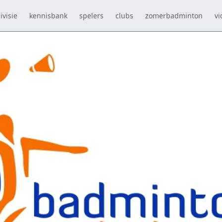
ivisie
kennisbank
spelers
clubs
zomerbadminton
vi