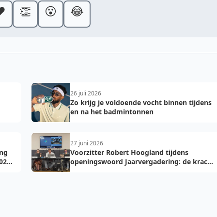
️
👏
😮
😂
26 juli 2026
Zo krijg je voldoende vocht binnen tijdens
en na het badmintonnen
27 juni 2026
ing
Voorzitter Robert Hoogland tijdens
026-
openingswoord Jaarvergadering: de kracht
van vooruit