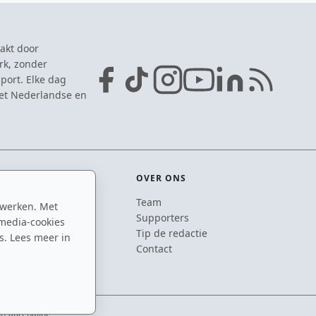
akt door
rk, zonder
port. Elke dag
het Nederlandse en
OVER ONS
Team
 werken. Met
ton
Supporters
media-cookies
n
Tip de redactie
s. Lees meer in
inton
Contact
on-adrenaline