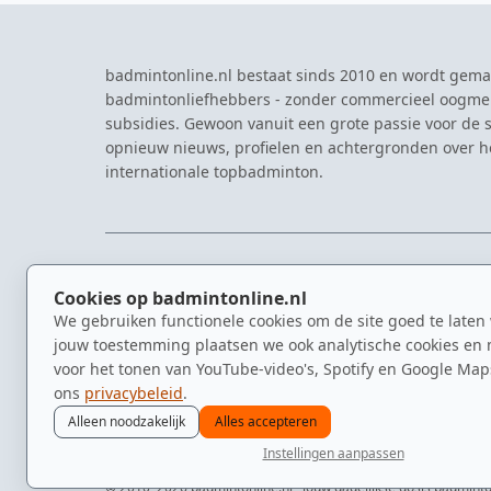
badmintonline.nl bestaat sinds 2010 en wordt gema
badmintonliefhebbers - zonder commercieel oogme
subsidies. Gewoon vanuit een grote passie voor de s
opnieuw nieuws, profielen en achtergronden over 
internationale topbadminton.
NAVIGATIE
EVENTS
Cookies op badmintonline.nl
Nieuws
Eredivisie
We gebruiken functionele cookies om de site goed te laten
Kennisbank
NK Badmin
jouw toestemming plaatsen we ook analytische cookies en 
Spelers
Dutch Ope
voor het tonen van YouTube-video's, Spotify en Google Map
Clubs
Zomerbadm
ons
privacybeleid
.
Video's
Alleen noodzakelijk
Alles accepteren
Instellingen aanpassen
© 2010–2026 badmintonline.nl · jouw dagelijkse dosis badmint