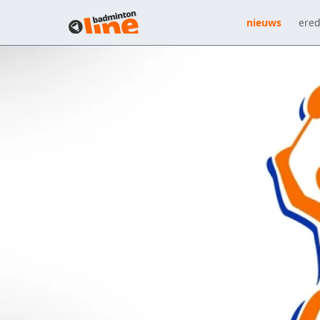
nieuws
ered