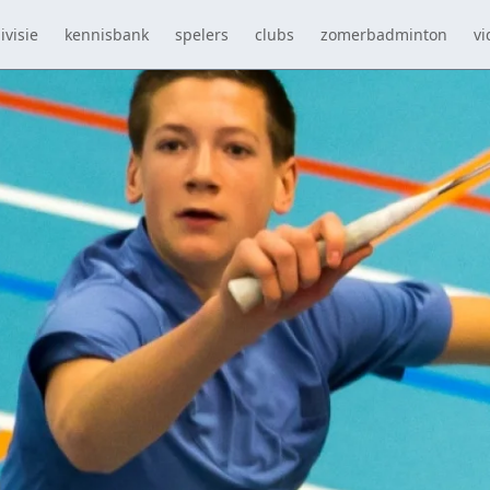
ivisie
kennisbank
spelers
clubs
zomerbadminton
vi