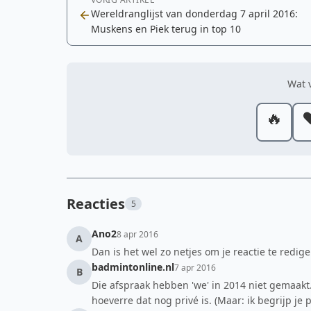
Wereldranglijst van donderdag 7 april 2016:
Muskens en Piek terug in top 10
Wat v
🔥
❤
Reacties
5
Ano2
8 apr 2016
A
Dan is het wel zo netjes om je reactie te rediger
badmintonline.nl
7 apr 2016
B
Die afspraak hebben 'we' in 2014 niet gemaakt.
hoeverre dat nog privé is. (Maar: ik begrijp je p