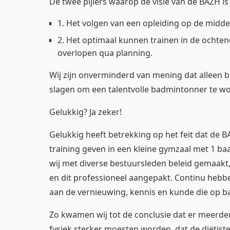
De twee pijlers waarop de visie van de BAZH is
1. Het volgen van een opleiding op de midde
2. Het optimaal kunnen trainen in de ochten
overlopen qua planning.
Wij zijn onverminderd van mening dat alleen b
slagen om een talentvolle badmintonner te wor
Gelukkig? Ja zeker!
Gelukkig heeft betrekking op het feit dat de 
training geven in een kleine gymzaal met 1 b
wij met diverse bestuursleden beleid gemaakt,
en dit professioneel aangepakt. Continu hebbe
aan de vernieuwing, kennis en kunde die op 
Zo kwamen wij tot de conclusie dat er meerde
fysiek sterker moesten worden, dat de diëtist