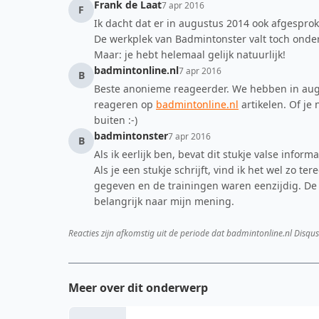
Frank de Laat
7 apr 2016
F
Ik dacht dat er in augustus 2014 ook afgespr
De werkplek van Badmintonster valt toch onder 
Maar: je hebt helemaal gelijk natuurlijk!
badmintonline.nl
7 apr 2016
B
Beste anonieme reageerder. We hebben in aug
reageren op
badmintonline.nl
artikelen. Of je 
buiten :-)
badmintonster
7 apr 2016
B
Als ik eerlijk ben, bevat dit stukje valse info
Als je een stukje schrijft, vind ik het wel zo te
gegeven en de trainingen waren eenzijdig. De
belangrijk naar mijn mening.
Reacties zijn afkomstig uit de periode dat badmintonline.nl Disqus
Meer over dit onderwerp