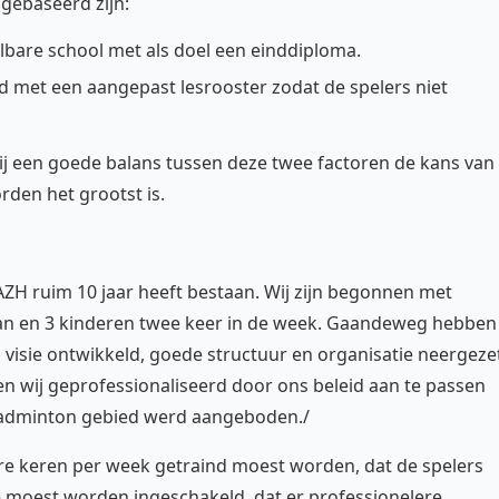
 gebaseerd zijn:
lbare school met als doel een einddiploma.
d met een aangepast lesrooster zodat de spelers niet
ij een goede balans tussen deze twee factoren de kans van
den het grootst is.
BAZH ruim 10 jaar heeft bestaan. Wij zijn begonnen met
aan en 3 kinderen twee keer in de week. Gaandeweg hebben
 visie ontwikkeld, goede structuur en organisatie neergeze
n wij geprofessionaliseerd door ons beleid aan te passen
badminton gebied werd aangeboden./
re keren per week getraind moest worden, dat de spelers
e moest worden ingeschakeld, dat er professionelere