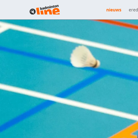
nieuws
ered