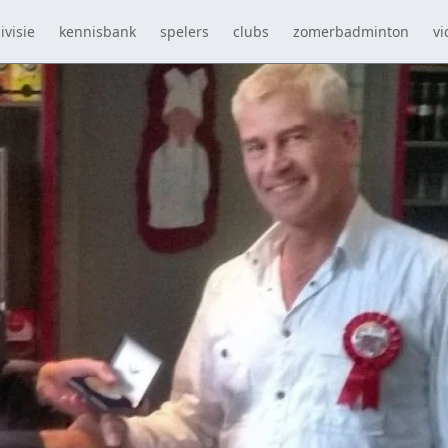
ivisie
kennisbank
spelers
clubs
zomerbadminton
vi