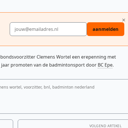
E-mailadres
aanmelden
n bondsvoorzitter Clemens Wortel een erepenning met
 50 jaar promoten van de badmintonsport door
BC Epe
.
mens wortel, voorzitter, bnl, badminton nederland
VOLGEND ARTIKEL