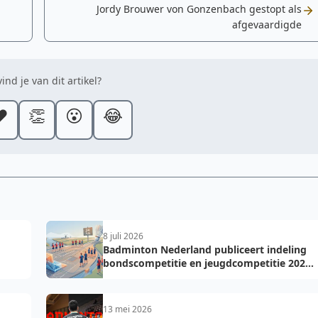
Jordy Brouwer von Gonzenbach gestopt als
afgevaardigde
ind je van dit artikel?
️
👏
😮
😂
8 juli 2026
Badminton Nederland publiceert indeling
bondscompetitie en jeugdcompetitie 2026-
2027: voorkom fouten bij teamopgave
13 mei 2026