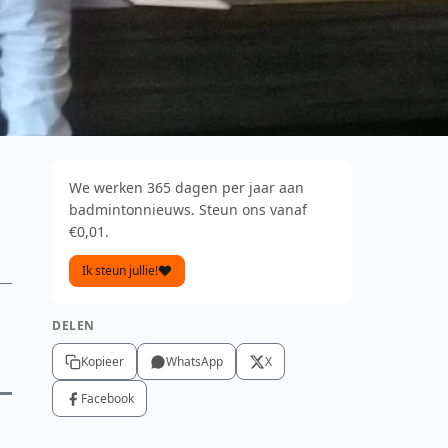
We werken 365 dagen per jaar aan
badmintonnieuws. Steun ons vanaf
€0,01.
Ik steun jullie!
DELEN
Kopieer
WhatsApp
X
Facebook