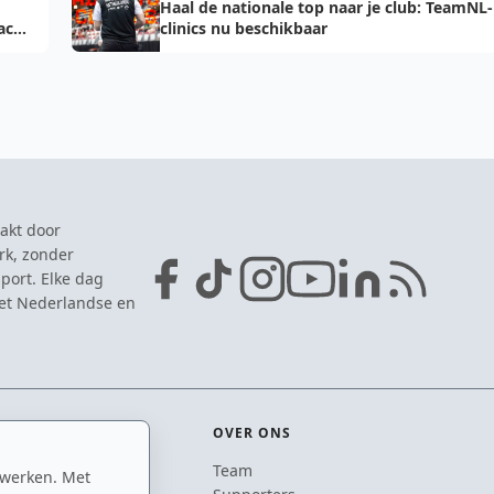
Haal de nationale top naar je club: TeamNL-
acht
clinics nu beschikbaar
akt door
rk, zonder
port. Elke dag
het Nederlandse en
OVER ONS
Team
 werken. Met