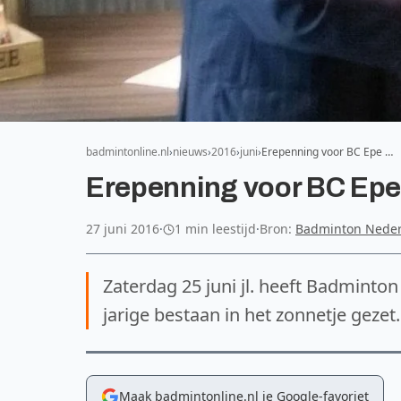
badmintonline.nl
nieuws
2016
juni
Erepenning voor BC Epe …
Erepenning voor BC Ep
27 juni 2016
·
1 min leestijd
·
Bron:
Badminton Nede
Zaterdag 25 juni jl. heeft Badminton
jarige bestaan in het zonnetje gezet.
Maak badmintonline.nl je Google-favoriet