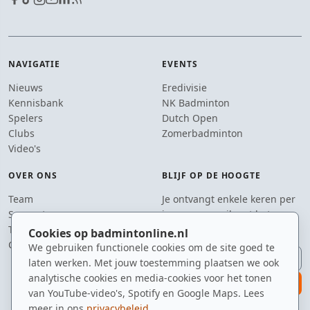
NAVIGATIE
EVENTS
Nieuws
Eredivisie
Kennisbank
NK Badminton
Spelers
Dutch Open
Clubs
Zomerbadminton
Video's
OVER ONS
BLIJF OP DE HOOGTE
Team
Je ontvangt enkele keren per
Supporters
jaar een e-mail met het
Tip de redactie
laatste badmintonnieuws.
Cookies op badmintonline.nl
Contact
We gebruiken functionele cookies om de site goed te
E-mailadres
laten werken. Met jouw toestemming plaatsen we ook
analytische cookies en media-cookies voor het tonen
aanmelden
van YouTube-video's, Spotify en Google Maps. Lees
meer in ons
privacybeleid
.