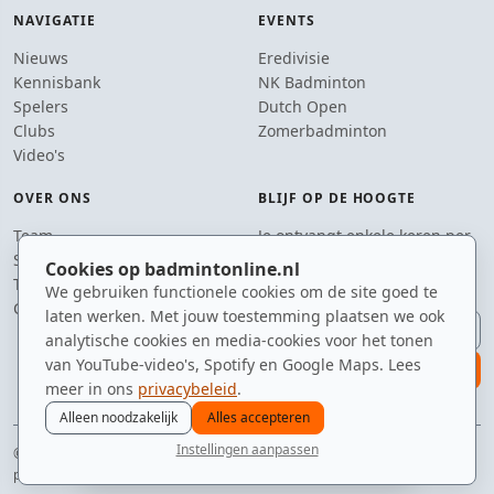
NAVIGATIE
EVENTS
Nieuws
Eredivisie
Kennisbank
NK Badminton
Spelers
Dutch Open
Clubs
Zomerbadminton
Video's
OVER ONS
BLIJF OP DE HOOGTE
Team
Je ontvangt enkele keren per
Supporters
jaar een e-mail met het
Cookies op badmintonline.nl
Tip de redactie
laatste badmintonnieuws.
We gebruiken functionele cookies om de site goed te
Contact
laten werken. Met jouw toestemming plaatsen we ook
E-mailadres
analytische cookies en media-cookies voor het tonen
van YouTube-video's, Spotify en Google Maps. Lees
aanmelden
meer in ons
privacybeleid
.
Alleen noodzakelijk
Alles accepteren
Instellingen aanpassen
© 2010–2026 badmintonline.nl · gemaakt met een passie voor de drop shot
nieuws
spelers
ranglijst
zomer
menu
privacy
disclaimer
versie
cookies