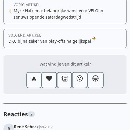
VORIG ARTIKEL
Myke Halkema: belangrijke winst voor VELO in
zenuwslopende zaterdagwedstrijd
VOLGEND ARTIKEL
DKC bijna zeker van play-offs na gelijkspel
Wat vind je van dit artikel?
🔥
❤️
👏
😮
😂
Reacties
2
Rene Sehr
23 jan 2017
R