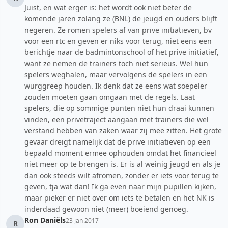
Juist, en wat erger is: het wordt ook niet beter de
komende jaren zolang ze (BNL) de jeugd en ouders blijft
negeren. Ze romen spelers af van prive initiatieven, bv
voor een rtc en geven er niks voor terug, niet eens een
berichtje naar de badmintonschool of het prive initiatief,
want ze nemen de trainers toch niet serieus. Wel hun
spelers weghalen, maar vervolgens de spelers in een
wurggreep houden. Ik denk dat ze eens wat soepeler
zouden moeten gaan omgaan met de regels. Laat
spelers, die op sommige punten niet hun draai kunnen
vinden, een privetraject aangaan met trainers die wel
verstand hebben van zaken waar zij mee zitten. Het grote
gevaar dreigt namelijk dat de prive initiatieven op een
bepaald moment ermee ophouden omdat het financieel
niet meer op te brengen is. Er is al weinig jeugd en als je
dan ook steeds wilt afromen, zonder er iets voor terug te
geven, tja wat dan! Ik ga even naar mijn pupillen kijken,
maar pieker er niet over om iets te betalen en het NK is
inderdaad gewoon niet (meer) boeiend genoeg.
Ron Daniëls
23 jan 2017
R