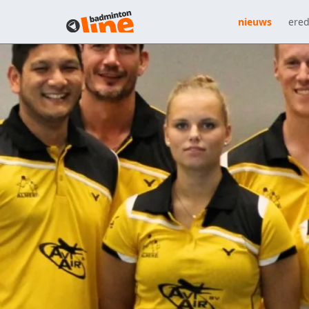
nieuws
ered