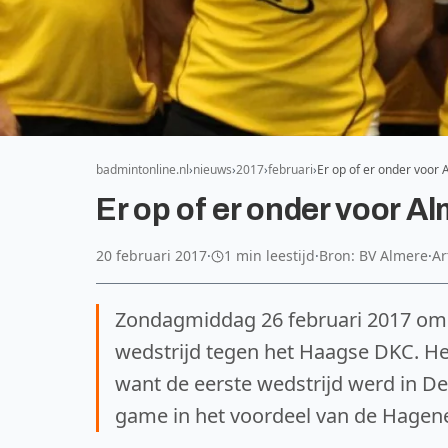
badmintonline.nl
nieuws
2017
februari
Er op of er onder voor
Er op of er onder voor A
20 februari 2017
·
1 min leestijd
·
Bron: BV Almere
·
Ar
Zondagmiddag 26 februari 2017 om 1
wedstrijd tegen het Haagse DKC. He
want de eerste wedstrijd werd in De
game in het voordeel van de Hagen