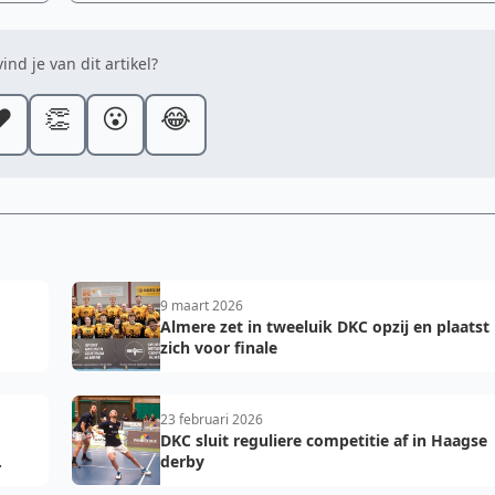
ind je van dit artikel?
️
👏
😮
😂
9 maart 2026
Almere zet in tweeluik DKC opzij en plaatst
zich voor finale
23 februari 2026
DKC sluit reguliere competitie af in Haagse
derby