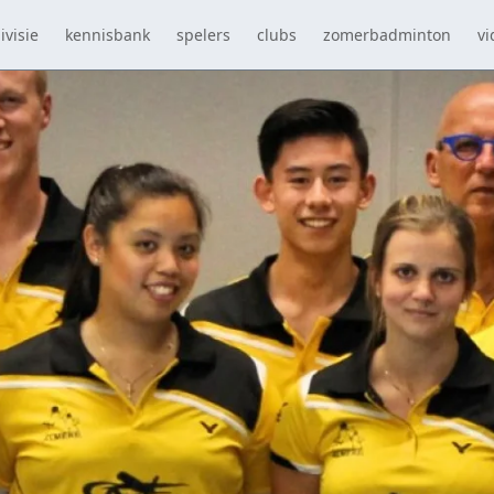
ivisie
kennisbank
spelers
clubs
zomerbadminton
vi