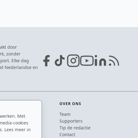
akt door
rk, zonder
port. Elke dag
het Nederlandse en
OVER ONS
Team
 werken. Met
ton
Supporters
media-cookies
n
Tip de redactie
s. Lees meer in
inton
Contact