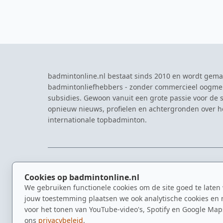
badmintonline.nl bestaat sinds 2010 en wordt gema
badmintonliefhebbers - zonder commercieel oogme
subsidies. Gewoon vanuit een grote passie voor de s
opnieuw nieuws, profielen en achtergronden over 
internationale topbadminton.
NAVIGATIE
EVENTS
Cookies op badmintonline.nl
Nieuws
Eredivisie
We gebruiken functionele cookies om de site goed te laten
Kennisbank
NK Badmin
jouw toestemming plaatsen we ook analytische cookies en 
Spelers
Dutch Ope
voor het tonen van YouTube-video's, Spotify en Google Map
Clubs
Zomerbadm
ons
privacybeleid
.