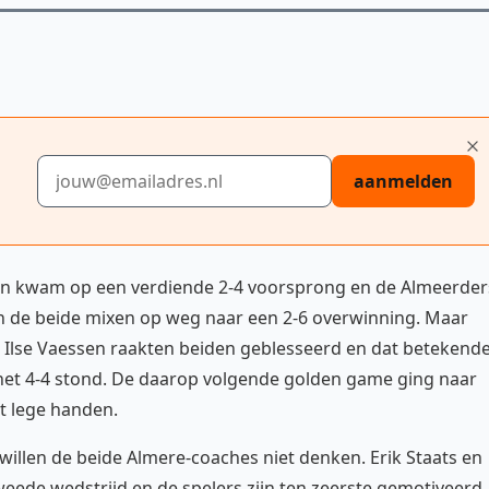
E-mailadres
aanmelden
 en kwam op een verdiende 2-4 voorsprong en de Almeerder
in de beide mixen op weg naar een 2-6 overwinning. Maar
 Ilse Vaessen raakten beiden geblesseerd en dat betekend
het 4-4 stond. De daarop volgende golden game ging naar
t lege handen.
willen de beide Almere-coaches niet denken. Erik Staats en
weede wedstrijd en de spelers zijn ten zeerste gemotiveerd.