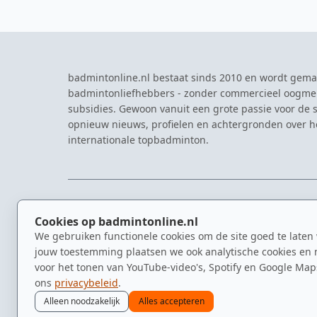
badmintonline.nl bestaat sinds 2010 en wordt gema
badmintonliefhebbers - zonder commercieel oogme
subsidies. Gewoon vanuit een grote passie voor de s
opnieuw nieuws, profielen en achtergronden over 
internationale topbadminton.
NAVIGATIE
EVENTS
Cookies op badmintonline.nl
Nieuws
Eredivisie
We gebruiken functionele cookies om de site goed te laten
Kennisbank
NK Badmin
jouw toestemming plaatsen we ook analytische cookies en 
Spelers
Dutch Ope
voor het tonen van YouTube-video's, Spotify en Google Map
Clubs
Zomerbadm
ons
privacybeleid
.
Video's
Alleen noodzakelijk
Alles accepteren