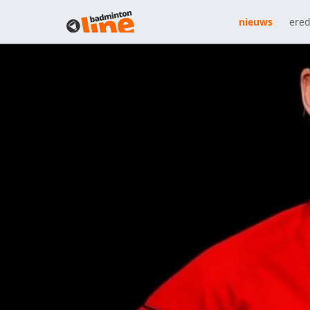
nieuws
ered