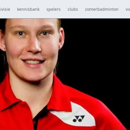
ivisie
kennisbank
spelers
clubs
zomerbadminton
vi