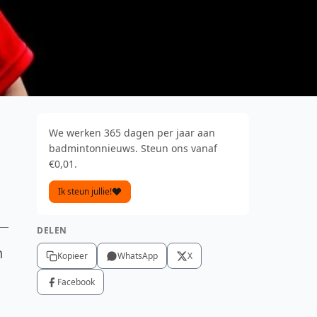
We werken 365 dagen per jaar aan
badmintonnieuws. Steun ons vanaf
€0,01.
Ik steun jullie!
DELEN
n
Kopieer
WhatsApp
X
j
Facebook