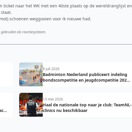
n ticket naar het WK met een 40ste plaats op de wereldranglijst en
staat.
e mot) schoenen weggooien voor ik nieuwe had.
 gebruikte als reactiesysteem.
8 juli 2026
Badminton Nederland publiceert indeling
bondscompetitie en jeugdcompetitie 2026-
2027: voorkom fouten bij teamopgave
13 mei 2026
Haal de nationale top naar je club: TeamNL-
acht
clinics nu beschikbaar