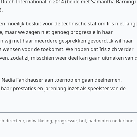
n Dutch International in 2014 (beide met Samantha Barning)
3.
n moeilijk besluit voor de technische staf om Iris niet lang
tie, maar we zagen niet genoeg progressie in haar
n wij met haar meerdere gesprekken gevoerd. Ik wil haar
s wensen voor de toekomst. We hopen dat Iris zich verder
ven, zodat zij misschien weer deel kan gaan uitmaken van 
r Nadia Fankhauser aan toernooien gaan deelnemen.
aar prestaties en jarenlang inzet als speelster van de
sch directeur, ontwikkeling, progressie, bnl, badminton nederland,