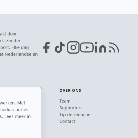
akt door
rk, zonder
port. Elke dag
het Nederlandse en
OVER ONS
Team
 werken. Met
ton
Supporters
media-cookies
n
Tip de redactie
s. Lees meer in
inton
Contact