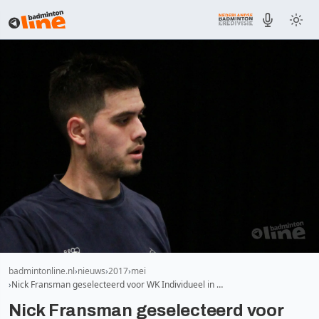
badmintonline.nl
nieuws
2017
mei
Nick Fransman geselecteerd voor WK Individueel in …
Nick Fransman geselecteerd voor