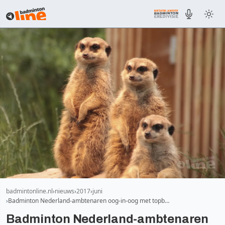
badmintonline.nl
nieuws
2017
juni
Badminton Nederland-ambtenaren oog-in-oog met topb…
Badminton Nederland-ambtenaren