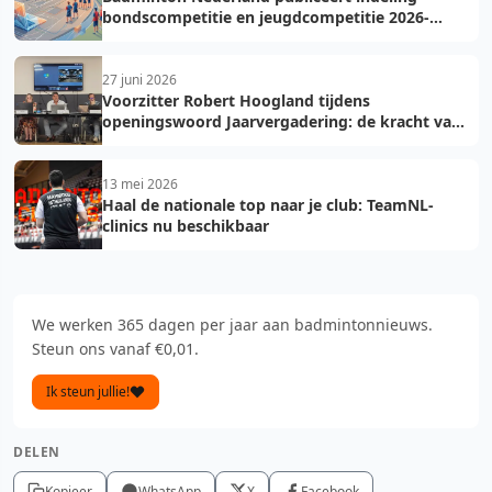
bondscompetitie en jeugdcompetitie 2026-
2027: voorkom fouten bij teamopgave
27 juni 2026
Voorzitter Robert Hoogland tijdens
openingswoord Jaarvergadering: de kracht van
vooruit
13 mei 2026
Haal de nationale top naar je club: TeamNL-
clinics nu beschikbaar
We werken 365 dagen per jaar aan badmintonnieuws.
Steun ons vanaf €0,01.
Ik steun jullie!
DELEN
Kopieer
WhatsApp
X
Facebook