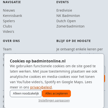
NAVIGATIE
EVENTS
Nieuws
Eredivisie
Kennisbank
NK Badminton
Spelers
Dutch Open
Clubs
Zomerbadminton
Video's
OVER ONS
BLIJF OP DE HOOGTE
Team
Je ontvangt enkele keren per
Supporters
jaar een e-mail met het
Tip de redactie
laatste badmintonnieuws.
Cookies op badmintonline.nl
Contact
We gebruiken functionele cookies om de site goed te
E-mailadres
laten werken. Met jouw toestemming plaatsen we ook
analytische cookies en media-cookies voor het tonen
aanmelden
van YouTube-video's, Spotify en Google Maps. Lees
meer in ons
privacybeleid
.
Alleen noodzakelijk
Alles accepteren
© 2010–2026 badmintonline.nl · geobsedeerd door de perfecte service (net
Instellingen aanpassen
niet te hoog)
nieuws
spelers
ranglijst
zomer
menu
privacy
disclaimer
versie
cookies