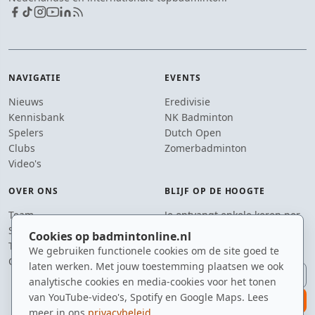
NAVIGATIE
EVENTS
Nieuws
Eredivisie
Kennisbank
NK Badminton
Spelers
Dutch Open
Clubs
Zomerbadminton
Video's
OVER ONS
BLIJF OP DE HOOGTE
Team
Je ontvangt enkele keren per
Supporters
jaar een e-mail met het
Cookies op badmintonline.nl
Tip de redactie
laatste badmintonnieuws.
We gebruiken functionele cookies om de site goed te
Contact
laten werken. Met jouw toestemming plaatsen we ook
E-mailadres
analytische cookies en media-cookies voor het tonen
van YouTube-video's, Spotify en Google Maps. Lees
aanmelden
meer in ons
privacybeleid
.