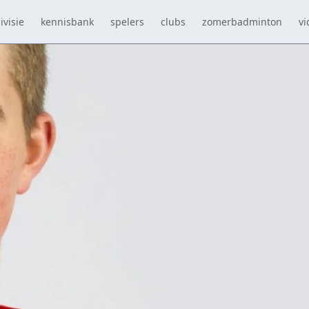
ivisie
kennisbank
spelers
clubs
zomerbadminton
vi