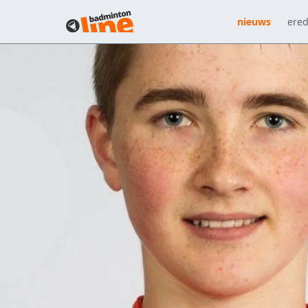
nieuws
ered