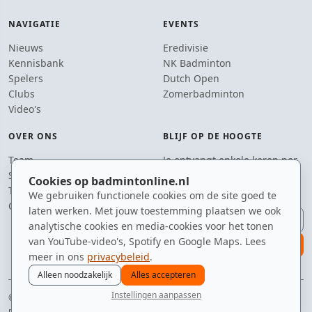
NAVIGATIE
EVENTS
Nieuws
Eredivisie
Kennisbank
NK Badminton
Spelers
Dutch Open
Clubs
Zomerbadminton
Video's
OVER ONS
BLIJF OP DE HOOGTE
Team
Je ontvangt enkele keren per
Supporters
jaar een e-mail met het
Cookies op badmintonline.nl
Tip de redactie
laatste badmintonnieuws.
We gebruiken functionele cookies om de site goed te
Contact
laten werken. Met jouw toestemming plaatsen we ook
E-mailadres
analytische cookies en media-cookies voor het tonen
van YouTube-video's, Spotify en Google Maps. Lees
aanmelden
meer in ons
privacybeleid
.
Alleen noodzakelijk
Alles accepteren
Instellingen aanpassen
© 2010–2026 badmintonline.nl · gemaakt met een passie voor de drop shot
nieuws
spelers
ranglijst
zomer
menu
privacy
disclaimer
versie
cookies