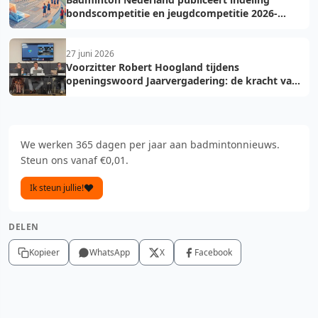
bondscompetitie en jeugdcompetitie 2026-
2027: voorkom fouten bij teamopgave
27 juni 2026
Voorzitter Robert Hoogland tijdens
openingswoord Jaarvergadering: de kracht van
vooruit
We werken 365 dagen per jaar aan badmintonnieuws.
Steun ons vanaf €0,01.
Ik steun jullie!
DELEN
Kopieer
WhatsApp
X
Facebook