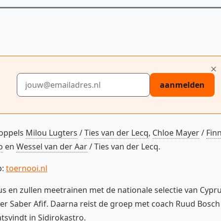
E-mailadres
aanmelden
koppels
Milou Lugters
/
Ties van der Lecq
,
Chloe Mayer
/
Fin
o
en
Wessel van der Aar
/ Ties van der Lecq.
p:
toernooi.nl
us en zullen meetrainen met de nationale selectie van Cypr
er Saber Afif. Daarna reist de groep met coach Ruud Bosch
tsvindt in Sidirokastro.