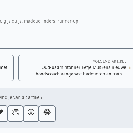
a, gijs duijs, madouc linders, runner-up
VOLGEND ARTIKEL
 met
Oud-badmintonner Eefje Muskens nieuwe
bondscoach aangepast badminton en trainer
regionaal trainingscentrum Arnhem
ind je van dit artikel?
️
👏
😮
😂