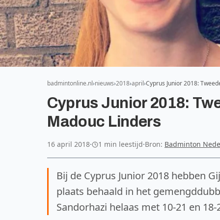
badmintonline.nl
nieuws
2018
april
Cyprus Junior 2018: Tweede
Cyprus Junior 2018: Twee
Madouc Linders
16 april 2018
·
1 min leestijd
·
Bron:
Badminton Nede
Bij de Cyprus Junior 2018 hebben G
plaats behaald in het gemengddubbel
Sandorhazi helaas met 10-21 en 18-2