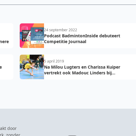
24 september 2022
Podcast BadmintonInside debuteert
mere
Competitie Journaal
5 april 2019
e
Na Milou Lugters en Charissa Kuiper
vertrekt ook Madouc Linders bij
Badminton Nederland
akt door
rk, zonder