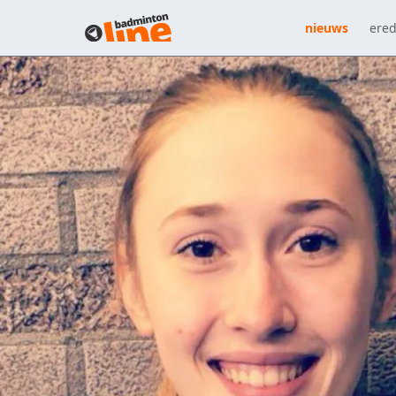
nieuws
ered