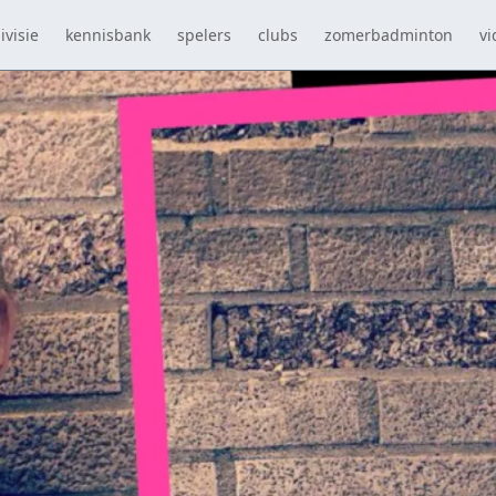
ivisie
kennisbank
spelers
clubs
zomerbadminton
vi