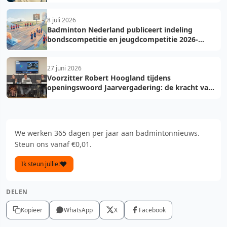
8 juli 2026
Badminton Nederland publiceert indeling
bondscompetitie en jeugdcompetitie 2026-
2027: voorkom fouten bij teamopgave
27 juni 2026
Voorzitter Robert Hoogland tijdens
openingswoord Jaarvergadering: de kracht van
vooruit
We werken 365 dagen per jaar aan badmintonnieuws.
Steun ons vanaf €0,01.
Ik steun jullie!
DELEN
Kopieer
WhatsApp
X
Facebook