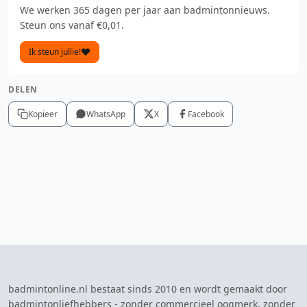
We werken 365 dagen per jaar aan badmintonnieuws.
Steun ons vanaf €0,01.
Ik steun jullie!
DELEN
Kopieer
WhatsApp
X
Facebook
badmintonline.nl bestaat sinds 2010 en wordt gemaakt door
badmintonliefhebbers - zonder commercieel oogmerk, zonder