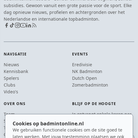
subsidies. Gewoon vanuit een grote passie voor de sport. Elke
dag opnieuw nieuws, profielen en achtergronden over het
Nederlandse en internationale topbadminton.
NAVIGATIE
EVENTS
Nieuws
Eredivisie
Kennisbank
NK Badminton
Spelers
Dutch Open
Clubs
Zomerbadminton
Video's
OVER ONS
BLIJF OP DE HOOGTE
Team
Je ontvangt enkele keren per
Supporters
jaar een e-mail met het
Cookies op badmintonline.nl
Tip de redactie
laatste badmintonnieuws.
We gebruiken functionele cookies om de site goed te
Contact
laten werken. Met jouw toestemming plaatsen we ook
E-mailadres